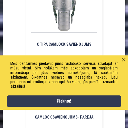
C TIPA CAMLOCK SAVIENOJUMS
Mēs cenšamies piedāvāt jums vislabāko servisu, strādājot ar
mūsu vietni. Šim nolūkam mēs apkopojam un saglabājam
informāciju par jūsu vietnes apmeklējumu, tā sauktajām
sīkdatnēm. Sīkdatnes nesavāc un nesaglabā nekādu jūsu
personas informāciju. Izmantojot šo vietni, jūs piekrītat izmantot
sīkfailus!
Piekrītu!
CAMLOCK SAVIENOJUMS- PĀREJA