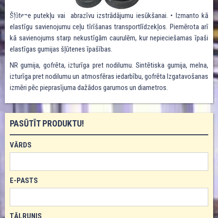
SLIDE 2 OF 2.
Šļūtene putekļu vai abrazīvu izstrādājumu iesūkšanai. • Izmanto kā
elastīgu savienojumu ceļu tīrīšanas transportlīdzekļos. Piemērota arī
kā savienojums starp nekustīgām caurulēm, kur nepieciešamas īpaši
elastīgas gumijas šļūtenes īpašības.
NR gumija, gofrēta, izturīga pret nodilumu. Sintētiska gumija, melna,
izturīga pret nodilumu un atmosfēras iedarbību, gofrēta Izgatavošanas
izmēri pēc pieprasījuma dažādos garumos un diametros.
PASŪTĪT PRODUKTU!
VĀRDS
E-PASTS
TĀLRUNIS