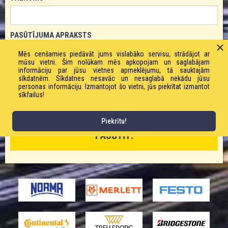
PASŪTĪJUMA APRAKSTS
Mēs cenšamies piedāvāt jums vislabāko servisu, strādājot ar
mūsu vietni. Šim nolūkam mēs apkopojam un saglabājam
informāciju par jūsu vietnes apmeklējumu, tā sauktajām
sīkdatnēm. Sīkdatnes nesavāc un nesaglabā nekādu jūsu
personas informāciju. Izmantojot šo vietni, jūs piekrītat izmantot
sīkfailus!
Piekrītu!