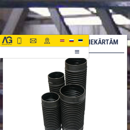
ŠĻŪTENES IELAS TĪRĪŠANAS IEKĀRTĀM