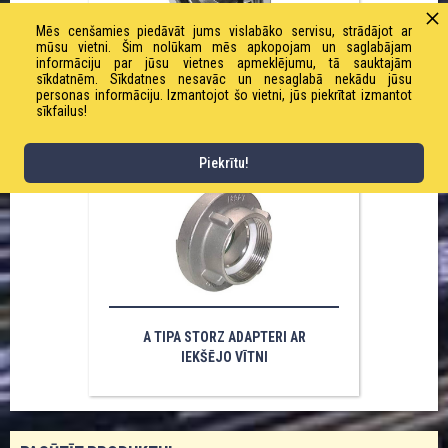
Mēs cenšamies piedāvāt jums vislabāko servisu, strādājot ar
mūsu vietni. Šim nolūkam mēs apkopojam un saglabājam
informāciju par jūsu vietnes apmeklējumu, tā sauktajām
sīkdatnēm. Sīkdatnes nesavāc un nesaglabā nekādu jūsu
C TIPA STORZ ADAPTERI ŠĻŪTENES
personas informāciju. Izmantojot šo vietni, jūs piekrītat izmantot
STOBRAM
sīkfailus!
Piekrītu!
A TIPA STORZ ADAPTERI AR
IEKŠĒJO VĪTNI