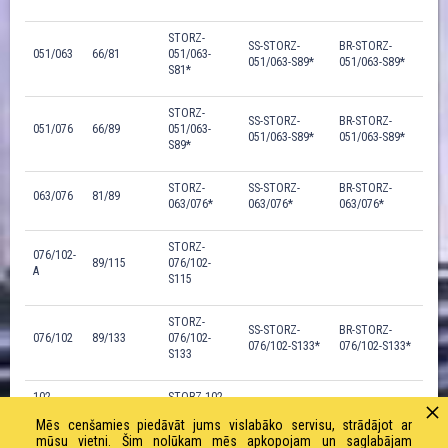
STORZ-
SS-STORZ-
BR-STORZ-
051/063
66/81
051/063-
051/063-S89*
051/063-S89*
S81*
STORZ-
SS-STORZ-
BR-STORZ-
051/076
66/89
051/063-
051/063-S89*
051/063-S89*
S89*
STORZ-
SS-STORZ-
BR-STORZ-
063/076
81/89
063/076*
063/076*
063/076*
STORZ-
076/102-
89/115
076/102-
A
S115
STORZ-
SS-STORZ-
BR-STORZ-
076/102
89/133
076/102-
076/102-S133*
076/102-S133*
S133
102-
STORZ-102-
115/133
A/102
S115/133
Mēs cenšamies piedāvāt jums vislabāko servisu, strādājot ar
mūsu vietni. Šim nolūkam mēs apkopojam un saglabājam