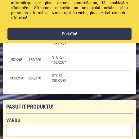
informāciju par jūsu vietnes apmeklējumu, tā sauktajām
102-
STORZ-102-
115/148
sīkdatnēm. Sīkdatnes nesavāc un nesaglabā nekādu jūsu
A/125
S115/125*
personas informāciju. Izmantojot šo vietni, jūs piekrītat izmantot
sīkfailus!
STORZ-102-
102/125
133/148
S133/125*
Piekrītu!
STORZ-
125/152
148/160
125/152*
STORZ-
152/205
160/220
152/205*
STORZ-
205/250
220/278
205/278*
PASŪTĪT PRODUKTU!
VĀRDS