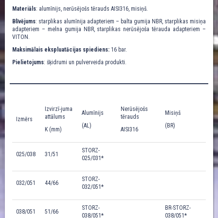
Materiāls
: alumīnijs, nerūsējošs tērauds AISI316, misiņš.
Blīvējums
: starplikas alumīnija adapteriem – balta gumija NBR, starplikas misiņa
adapteriem – melna gumija NBR, starplikas nerūsējoša tērauda adapteriem –
VITON.
Maksimālais ekspluatācijas spiediens:
16 bar.
Pielietojums
: šķidrumi un pulverveida produkti.
Izvirzī-juma
Nerūsējošs
Alumīnijs
Misiņš
attālums
tērauds
Izmērs
(AL)
(BR)
K (mm)
AISI316
STORZ-
025/038
31/51
025/031*
STORZ-
032/051
44/66
032/051*
STORZ-
BR-STORZ-
038/051
51/66
038/051*
038/051*