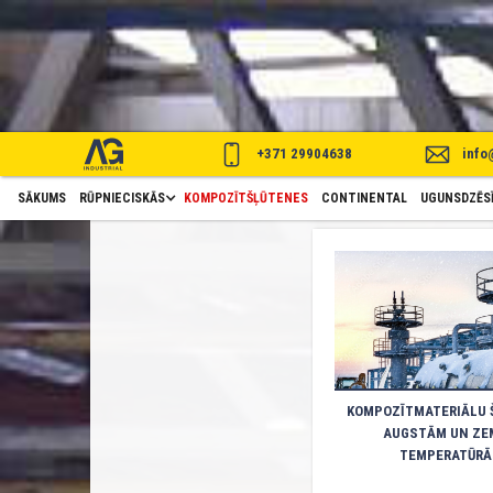
+371 29904638
info
KOMPOZĪTMATERIĀLU ŠĻŪTENES
SĀKUMS
RŪPNIECISKĀS
KOMPOZĪTŠĻŪTENES
CONTINENTAL
UGUNSDZĒSĪ
KOMPOZĪTMATERIĀLU 
AUGSTĀM UN Z
TEMPERATŪR