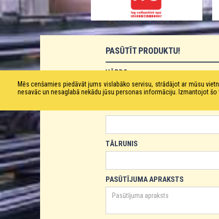
PASŪTĪT PRODUKTU!
VĀRDS
Mēs cenšamies piedāvāt jums vislabāko servisu, strādājot ar mūsu vie
nesavāc un nesaglabā nekādu jūsu personas informāciju. Izmantojot šo viet
E-PASTS
TĀLRUNIS
PASŪTĪJUMA APRAKSTS