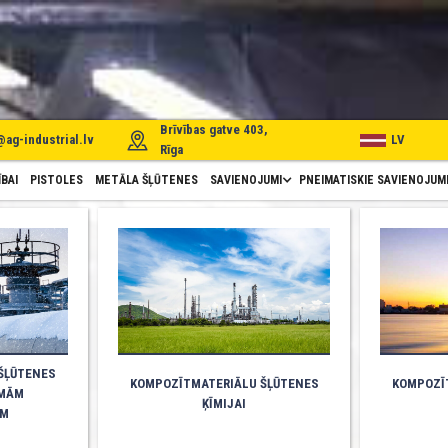
Brīvības gatve 403,
@ag-industrial.lv
LV
Rīga
BAI
PISTOLES
METĀLA ŠĻŪTENES
SAVIENOJUMI
PNEIMATISKIE SAVIENOJUM
ŠĻŪTENES
KOMPOZĪTMATERIĀLU ŠĻŪTENES
KOMPOZĪ
EMĀM
ĶĪMIJAI
ĀM