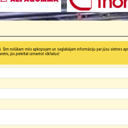
tni. Šim nolūkam mēs apkopojam un saglabājam informāciju par jūsu vietnes a
ni, jūs piekrītat izmantot sīkfailus!