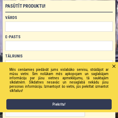
PASŪTĪT PRODUKTU!
VĀRDS
E-PASTS
TĀLRUNIS
Mēs cenšamies piedāvāt jums vislabāko servisu, strādājot ar
mūsu vietni. Šim nolūkam mēs apkopojam un saglabājam
PASŪTĪJUMA APRAKSTS
informāciju par jūsu vietnes apmeklējumu, tā sauktajām
sīkdatnēm. Sīkdatnes nesavāc un nesaglabā nekādu jūsu
personas informāciju. Izmantojot šo vietni, jūs piekrītat izmantot
sīkfailus!
Piekrītu!