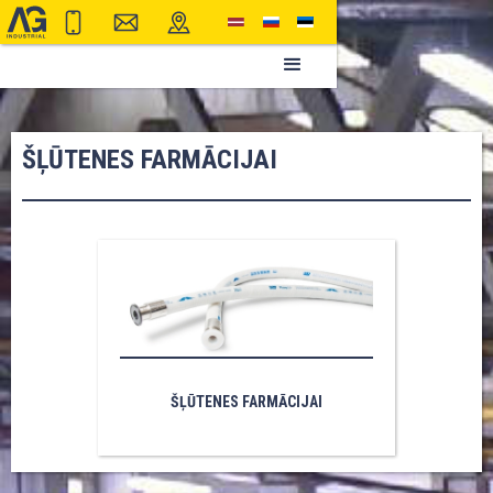
ŠĻŪTENES FARMĀCIJAI
ŠĻŪTENES FARMĀCIJAI