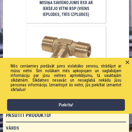
MISIŅA SAVIENOJUMS RSX AR
IEKŠĒJO VĪTNI BSP (VIENS
IEPLŪDES, TRĪS IZPLŪDES)
Mēs cenšamies piedāvāt jums vislabāko servisu, strādājot ar
mūsu vietni. Šim nolūkam mēs apkopojam un saglabājam
informāciju par jūsu vietnes apmeklējumu, tā sauktajām
sīkdatnēm. Sīkdatnes nesavāc un nesaglabā nekādu jūsu
MISIŅA TREJGABALS AR ĀRĒJO
personas informāciju. Izmantojot šo vietni, jūs piekrītat izmantot
BSP VĪTNI
sīkfailus!
Piekrītu!
PASŪTĪT PRODUKTU!
VĀRDS