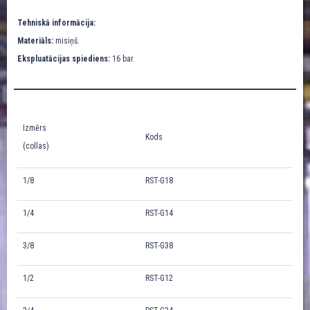
Tehniskā informācija:
Materiāls:
misiņš.
Ekspluatācijas spiediens:
16 bar.
Izmērs
Kods
(collas)
1/8
RST-G18
1/4
RST-G14
3/8
RST-G38
1/2
RST-G12