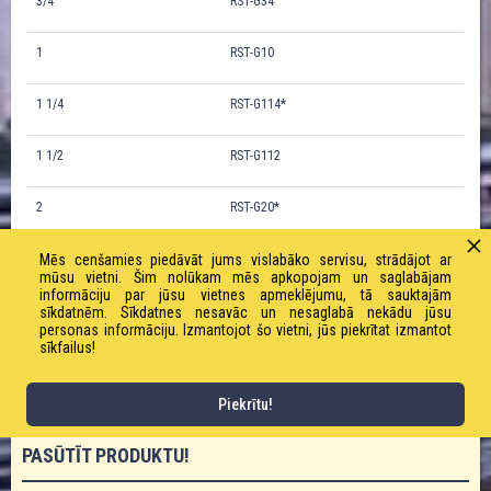
3/4
RST-G34
1
RST-G10
1 1/4
RST-G114*
1 1/2
RST-G112
2
RST-G20*
Mēs cenšamies piedāvāt jums vislabāko servisu, strādājot ar
2 1/2
RST-G212*
mūsu vietni. Šim nolūkam mēs apkopojam un saglabājam
informāciju par jūsu vietnes apmeklējumu, tā sauktajām
3
RST-G30*
sīkdatnēm. Sīkdatnes nesavāc un nesaglabā nekādu jūsu
personas informāciju. Izmantojot šo vietni, jūs piekrītat izmantot
sīkfailus!
4
RST-G40*
Piekrītu!
PASŪTĪT PRODUKTU!