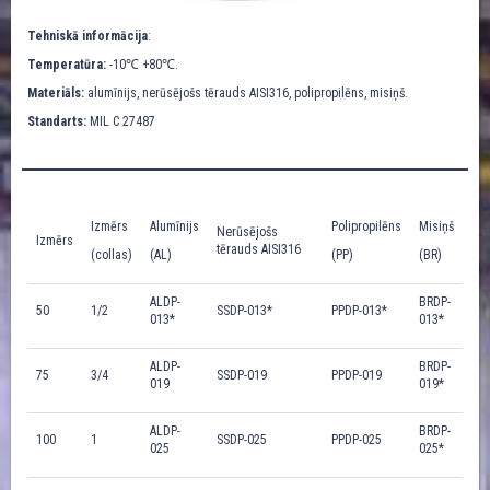
Tehniskā informācija
:
Temperatūra:
-10℃ +80℃.
Materiāls:
alumīnijs, nerūsējošs tērauds AISI316, polipropilēns, misiņš.
Standarts:
MIL C 27487
Izmērs
Alumīnijs
Polipropilēns
Misiņš
Nerūsējošs
Izmērs
tērauds AISI316
(collas)
(AL)
(PP)
(BR)
ALDP-
BRDP-
50
1/2
SSDP-013*
PPDP-013*
013*
013*
ALDP-
BRDP-
75
3/4
SSDP-019
PPDP-019
019
019*
ALDP-
BRDP-
100
1
SSDP-025
PPDP-025
025
025*