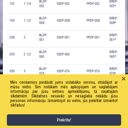
ALDP-
BRDP-
125
1 1/4
SSDP-032
PPDP-032
032
032*
ALDP-
BRDP-
150
1 1/2
SSDP-038
PPDP-038
038
038*
ALDP-
BRDP-
200
2
SSDP-051
PPDP-051
051
051*
ALDP-
BRDP-
250
2 1/2
SSDP-063
063
063*
ALDP-
BRDP-
300
3
SSDP-076
PPDP-076
076
076*
Mēs cenšamies piedāvāt jums vislabāko servisu, strādājot ar
ALDP-
BRDP-
mūsu vietni. Šim nolūkam mēs apkopojam un saglabājam
400
4
SSDP-102
PPDP-102
102
102*
informāciju par jūsu vietnes apmeklējumu, tā sauktajām
sīkdatnēm. Sīkdatnes nesavāc un nesaglabā nekādu jūsu
personas informāciju. Izmantojot šo vietni, jūs piekrītat izmantot
ALDP-
BRDP-
sīkfailus!
500
5
SSDP-127
127
127*
ALDP-
BRDP-
Piekrītu!
600
6
SSDP-152*
152
152*