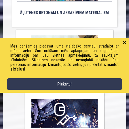
ŠĻŪTENES BETONAM UN ABRAZĪVIEM MATERIĀLIEM
Mēs cenšamies piedāvāt jums vislabāko servisu, strādājot ar
mūsu vietni. Šim nolūkam mēs apkopojam un saglabājam
informāciju par jūsu vietnes apmeklējumu, tā sauktajām
sīkdatnēm. Sīkdatnes nesavāc un nesaglabā nekādu jūsu
personas informāciju. Izmantojot šo vietni, jūs piekrītat izmantot
sīkfailus!
ŠĻŪTENES SMILŠU TĪRĪŠANAI UN KRĀSOŠANAI
Piekrītu!