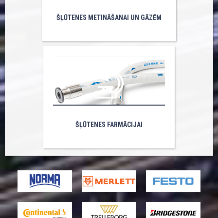
ŠĻŪTENES METINĀŠANAI UN GĀZĒM
ŠĻŪTENES FARMĀCIJAI