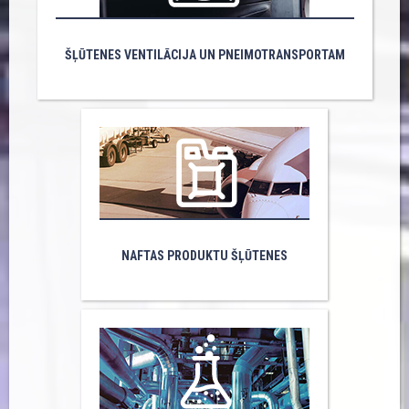
ŠĻŪTENES VENTILĀCIJA UN PNEIMOTRANSPORTAM
NAFTAS PRODUKTU ŠĻŪTENES