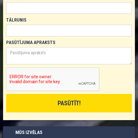
TĀLRUNIS
PASŪTĪJUMA APRAKSTS
MŪS IZVĒLAS