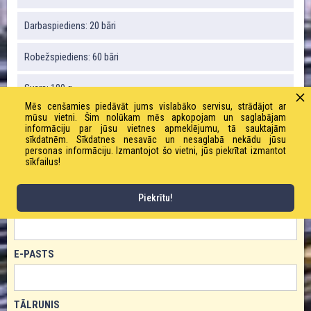
Darbaspiediens: 20 bāri
Robežspiediens: 60 bāri
Svars: 180 g
Mēs cenšamies piedāvāt jums vislabāko servisu, strādājot ar
mūsu vietni. Šim nolūkam mēs apkopojam un saglabājam
Liekuma rādiuss: 80 mm
informāciju par jūsu vietnes apmeklējumu, tā sauktajām
sīkdatnēm. Sīkdatnes nesavāc un nesaglabā nekādu jūsu
personas informāciju. Izmantojot šo vietni, jūs piekrītat izmantot
sīkfailus!
PASŪTĪT PRODUKTU!
Piekrītu!
VĀRDS
E-PASTS
TĀLRUNIS