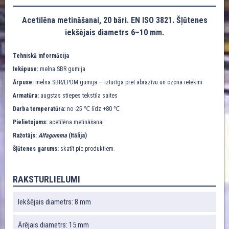
Acetilēna metināšanai, 20 bāri. EN ISO 3821. Šļūtenes
iekšējais diametrs 6–10 mm.
Tehniskā informācija
Iekšpuse:
melna SBR gumija
Ārpuse:
melna SBR/EPDM gumija — izturīga pret abrazīvu un ozona ietekmi
Armatūra:
augstas stiepes tekstila saites
Darba temperatūra:
no -25 ℃ līdz +80 ℃
Pielietojums:
acetilēna metināšanai
Ražotājs:
Alfagomma
(Itālija)
Šļūtenes garums:
skatīt pie produktiem.
RAKSTURLIELUMI
Iekšējais diametrs: 8 mm
Ārējais diametrs: 15 mm