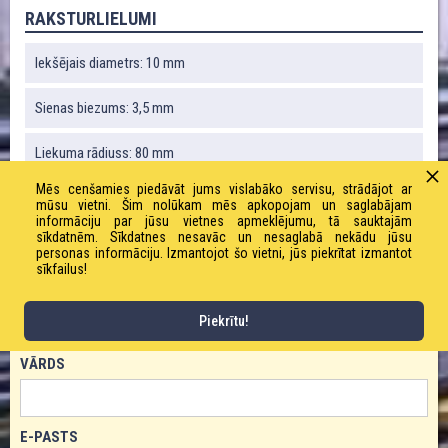
RAKSTURLIELUMI
Iekšējais diametrs: 10 mm
Sienas biezums: 3,5 mm
Liekuma rādiuss: 80 mm
Mēs cenšamies piedāvāt jums vislabāko servisu, strādājot ar
Svars: 205 g / m
mūsu vietni. Šim nolūkam mēs apkopojam un saglabājam
informāciju par jūsu vietnes apmeklējumu, tā sauktajām
sīkdatnēm. Sīkdatnes nesavāc un nesaglabā nekādu jūsu
Darba spiediens: 20 bāri
personas informāciju. Izmantojot šo vietni, jūs piekrītat izmantot
sīkfailus!
PASŪTĪT PRODUKTU!
Piekrītu!
VĀRDS
E-PASTS