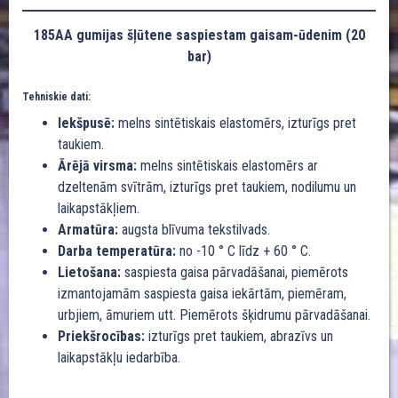
185AA gumijas šļūtene saspiestam gaisam-ūdenim (20
bar)
Tehniskie dati:
Iekšpusē:
melns sintētiskais elastomērs, izturīgs pret
taukiem.
Ārējā virsma:
melns sintētiskais elastomērs ar
dzeltenām svītrām, izturīgs pret taukiem, nodilumu un
laikapstākļiem.
Armatūra:
augsta blīvuma tekstilvads.
Darba temperatūra:
no -10 ° C līdz + 60 ° C.
Lietošana:
saspiesta gaisa pārvadāšanai, piemērots
izmantojamām saspiesta gaisa iekārtām, piemēram,
urbjiem, āmuriem utt. Piemērots šķidrumu pārvadāšanai.
Priekšrocības:
izturīgs pret taukiem, abrazīvs un
laikapstākļu iedarbība.