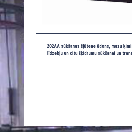
202AA sūkšanas šļūtene ūdens, mazu ķimik
līdzekļu un citu šķidrumu sūkšanai un trans