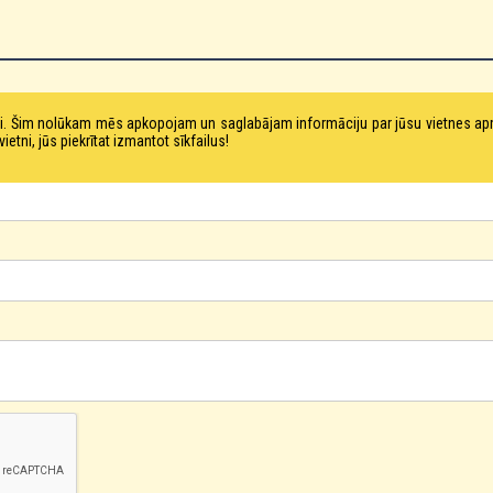
tni. Šim nolūkam mēs apkopojam un saglabājam informāciju par jūsu vietnes a
ni, jūs piekrītat izmantot sīkfailus!