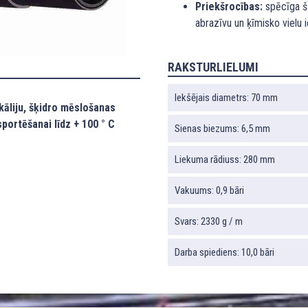
Priekšrocības:
spēcīga š
abrazīvu un ķīmisko vielu 
RAKSTURLIELUMI
Iekšējais diametrs: 70 mm
āliju, šķidro mēslošanas
portēšanai līdz + 100 ° C
Sienas biezums: 6,5 mm
Liekuma rādiuss: 280 mm
Vakuums: 0,9 bāri
Svars: 2330 g / m
Darba spiediens: 10,0 bāri