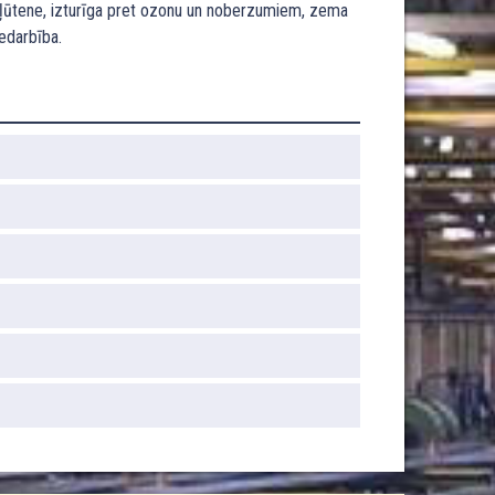
ļūtene, izturīga pret ozonu un noberzumiem, zema
iedarbība.