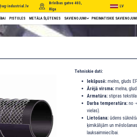
Brīvības gatve 403,
@ag-industrial.lv
LV
Rīga
BAI
PISTOLES
METĀLA ŠĻŪTENES
SAVIENOJUMI
PNEIMATISKIE SAVIENOJUM
Tehniskie dati:
Iekšpusē:
melns, gluds E
Ārējā virsma:
melna, glud
Armatūra:
stipras tekstila
Darba temperatūra:
no -
vielas).
Lietošana:
ūdens sūknēšan
ķimikālijām un mēslošanas
lauksaimniecībai.