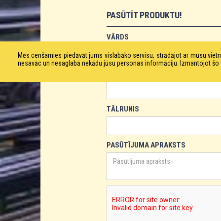
PASŪTĪT PRODUKTU!
VĀRDS
Mēs cenšamies piedāvāt jums vislabāko servisu, strādājot ar mūsu vie
nesavāc un nesaglabā nekādu jūsu personas informāciju. Izmantojot šo viet
E-PASTS
TĀLRUNIS
PASŪTĪJUMA APRAKSTS