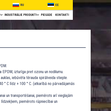
RU
EE
I
INDUSTRIĀLIE PRODUKTI
PIEGĀDE
KONTAKTI
PDM.
a EPDM, izturīga pret ozonu un nodilumu.
 auklas, iebūvēta tērauda spirālveida stieple.
40 ° C līdz + 100 ° C. (atkarībā no pārvadājamās
ai un transportēšanai, piemērots arī vieglajām
 līdzekļiem, piemērots rūpniecībai un