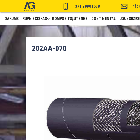
+371 29904638
info
SĀKUMS
RŪPNIECISKĀS
KOMPOZĪTŠĻŪTENES
CONTINENTAL
UGUNSDZĒSĪ
202AA-070