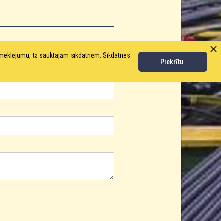
pmeklējumu, tā sauktajām sīkdatnēm. Sīkdatnes
Piekrītu!