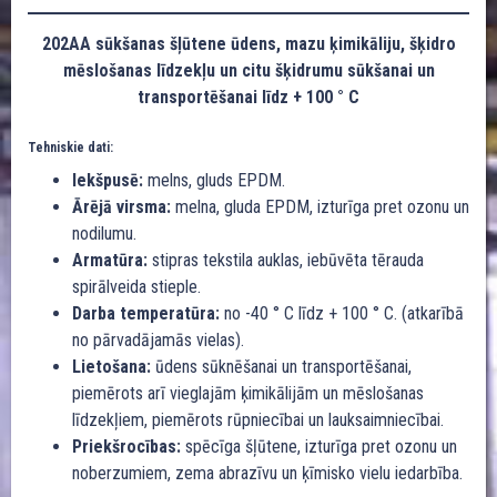
202AA sūkšanas šļūtene ūdens, mazu ķimikāliju, šķidro
mēslošanas līdzekļu un citu šķidrumu sūkšanai un
transportēšanai līdz + 100 ° C
Tehniskie dati:
Iekšpusē:
melns, gluds EPDM.
Ārējā virsma:
melna, gluda EPDM, izturīga pret ozonu un
nodilumu.
Armatūra:
stipras tekstila auklas, iebūvēta tērauda
spirālveida stieple.
Darba temperatūra:
no -40 ° C līdz + 100 ° C. (atkarībā
no pārvadājamās vielas).
Lietošana:
ūdens sūknēšanai un transportēšanai,
piemērots arī vieglajām ķimikālijām un mēslošanas
līdzekļiem, piemērots rūpniecībai un lauksaimniecībai.
Priekšrocības:
spēcīga šļūtene, izturīga pret ozonu un
noberzumiem, zema abrazīvu un ķīmisko vielu iedarbība.