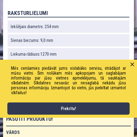
RAKSTURLIELUMI
Iekšējais diametrs: 254 mm
Sienas biezums: 9,0 mm
Liekuma rādiuss:1270 mm
Vakuums: 0,6 bāri
Mēs cenšamies piedāvāt jums vislabāko servisu, strādājot ar
mūsu vietni. Šim nolūkam mēs apkopojam un saglabājam
informāciju par jūsu vietnes apmeklējumu, tā sauktajām
Svars: 13520 g / m
sīkdatnēm. Sīkdatnes nesavāc un nesaglabā nekādu jūsu
personas informāciju. Izmantojot šo vietni, jūs piekrītat izmantot
sīkfailus!
Darba spiediens: 10,0 bāri
Piekrītu!
PASŪTĪT PRODUKTU!
VĀRDS