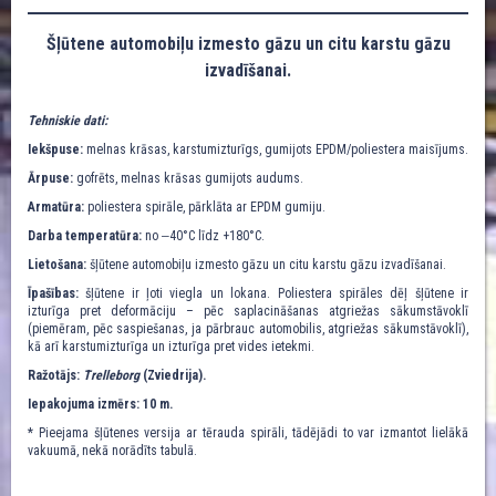
Šļūtene automobiļu izmesto gāzu un citu karstu gāzu
izvadīšanai.
Tehniskie dati:
Iekšpuse:
melnas krāsas, karstumizturīgs, gumijots EPDM/poliestera maisījums.
Ārpuse:
gofrēts, melnas krāsas gumijots audums.
Armatūra:
poliestera spirāle, pārklāta ar EPDM gumiju.
Darba temperatūra:
no ‒40°C līdz +180°C.
Lietošana:
šļūtene automobiļu izmesto gāzu un citu karstu gāzu izvadīšanai.
Īpašības:
šļūtene ir ļoti viegla un lokana. Poliestera spirāles dēļ šļūtene ir
izturīga pret deformāciju – pēc saplacināšanas atgriežas sākumstāvoklī
(piemēram, pēc saspiešanas, ja pārbrauc automobilis, atgriežas sākumstāvoklī),
kā arī karstumizturīga un izturīga pret vides ietekmi.
Ražotājs:
Trelleborg
(Zviedrija).
Iepakojuma izmērs: 10 m.
* Pieejama šļūtenes versija ar tērauda spirāli, tādējādi to var izmantot lielākā
vakuumā, nekā norādīts tabulā.