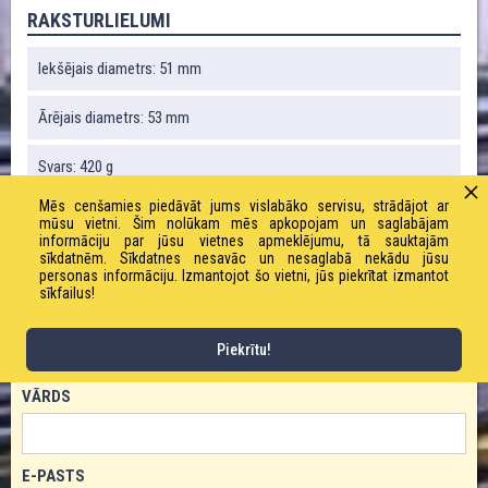
RAKSTURLIELUMI
Iekšējais diametrs: 51 mm
Ārējais diametrs: 53 mm
Svars: 420 g
Mēs cenšamies piedāvāt jums vislabāko servisu, strādājot ar
Liekuma rādiuss: 65 mm
mūsu vietni. Šim nolūkam mēs apkopojam un saglabājam
informāciju par jūsu vietnes apmeklējumu, tā sauktajām
sīkdatnēm. Sīkdatnes nesavāc un nesaglabā nekādu jūsu
Vakuums: 40 %
personas informāciju. Izmantojot šo vietni, jūs piekrītat izmantot
sīkfailus!
PASŪTĪT PRODUKTU!
Piekrītu!
VĀRDS
E-PASTS