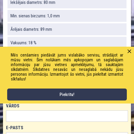
Iekšējais diametrs: 80 mm
Min. sienas biezums: 1,0 mm
Ārējais diametrs: 89 mm
Vakuums: 18 %
Mēs cenšamies piedāvāt jums vislabāko servisu, strādājot ar
Svars: 680 g / m
mūsu vietni. Šim nolūkam mēs apkopojam un saglabājam
informāciju par jūsu vietnes apmeklējumu, tā sauktajām
sīkdatnēm. Sīkdatnes nesavāc un nesaglabā nekādu jūsu
Liekuma radiuss: 98 mm
personas informāciju. Izmantojot šo vietni, jūs piekrītat izmantot
sīkfailus!
PASŪTĪT PRODUKTU!
Piekrītu!
VĀRDS
E-PASTS