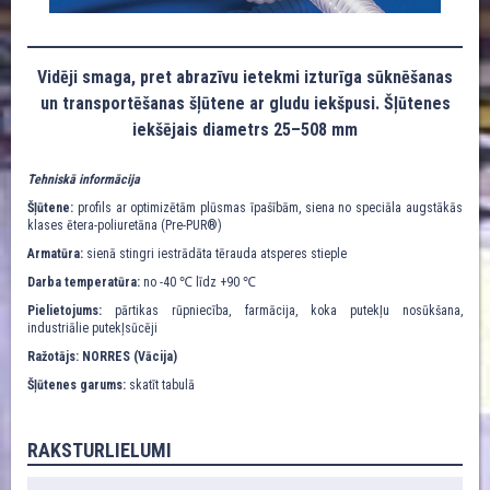
Vidēji smaga, pret abrazīvu ietekmi izturīga sūknēšanas
un transportēšanas šļūtene ar gludu iekšpusi. Šļūtenes
iekšējais diametrs 25–508 mm
Tehniskā informācija
Šļūtene:
profils ar optimizētām plūsmas īpašībām, siena no speciāla augstākās
klases ētera-poliuretāna (Pre-PUR®)
Armatūra:
sienā stingri iestrādāta tērauda atsperes stieple
Darba temperatūra:
no -40 ℃ līdz +90 ℃
Pielietojums:
pārtikas rūpniecība, farmācija, koka putekļu nosūkšana,
industriālie putekļsūcēji
Ražotājs: NORRES (Vācija)
Šļūtenes garums:
skatīt tabulā
RAKSTURLIELUMI