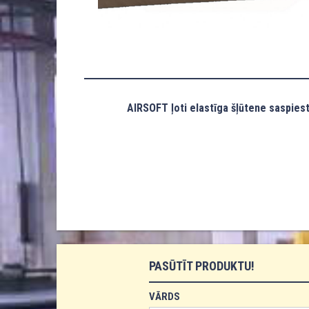
AIRSOFT ļoti elastīga šļūtene saspies
PASŪTĪT PRODUKTU!
VĀRDS