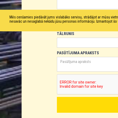
E-PASTS
Mēs cenšamies piedāvāt jums vislabāko servisu, strādājot ar mūsu vie
nesavāc un nesaglabā nekādu jūsu personas informāciju. Izmantojot šo viet
TĀLRUNIS
PASŪTĪJUMA APRAKSTS