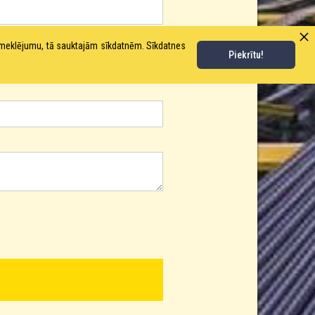
pmeklējumu, tā sauktajām sīkdatnēm. Sīkdatnes
Piekrītu!