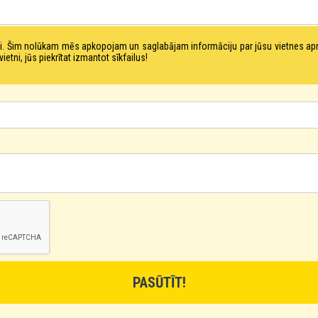
tni. Šim nolūkam mēs apkopojam un saglabājam informāciju par jūsu vietnes a
ni, jūs piekrītat izmantot sīkfailus!