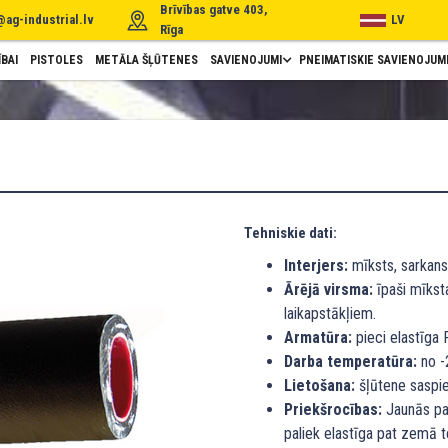
Brīvības gatve 403,
@ag-industrial.lv
LV
Rīga
BAI
PISTOLES
METĀLA ŠĻŪTENES
SAVIENOJUMI
PNEIMATISKIE SAVIENOJUM
Tehniskie dati:
Interjers:
mīksts, sarkans
Ārējā virsma:
īpaši mīksta
laikapstākļiem.
Armatūra:
pieci elastīga 
Darba temperatūra:
no -2
Lietošana:
šļūtene saspie
Priekšrocības:
Jaunās paa
paliek elastīga pat zemā 