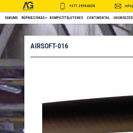
+371 29904638
info
SĀKUMS
RŪPNIECISKĀS
KOMPOZĪTŠĻŪTENES
CONTINENTAL
UGUNSDZĒSĪ
AIRSOFT-016