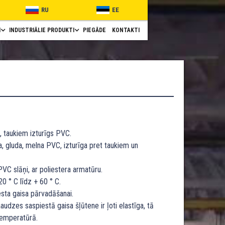
RU
EE
I
INDUSTRIĀLIE PRODUKTI
PIEGĀDE
KONTAKTI
, taukiem izturīgs PVC.
, gluda, melna PVC, izturīga pret taukiem un
PVC slāņi, ar poliestera armatūru.
0 ° C līdz + 60 ° C.
sta gaisa pārvadāšanai.
udzes saspiestā gaisa šļūtene ir ļoti elastīga, tā
temperatūrā.