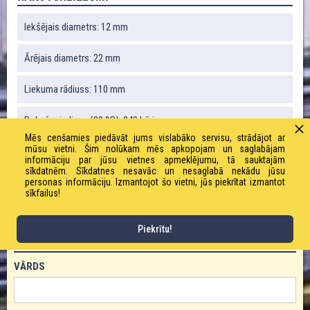
Iekšējais diametrs: 12 mm
Ārējais diametrs: 22 mm
Liekuma rādiuss: 110 mm
Robežspiediens (23 °C): 240 bāri
Mēs cenšamies piedāvāt jums vislabāko servisu, strādājot ar
mūsu vietni. Šim nolūkam mēs apkopojam un saglabājam
Svars: 330 g / m
informāciju par jūsu vietnes apmeklējumu, tā sauktajām
sīkdatnēm. Sīkdatnes nesavāc un nesaglabā nekādu jūsu
Darba spiediens (23 °C): 80 bāri
personas informāciju. Izmantojot šo vietni, jūs piekrītat izmantot
sīkfailus!
Piekrītu!
PASŪTĪT PRODUKTU!
VĀRDS