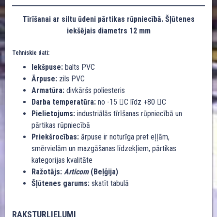
Tīrīšanai ar siltu ūdeni pārtikas rūpniecībā. Šļūtenes
iekšējais diametrs 12 mm
Tehniskie dati:
Iekšpuse:
balts PVC
Ārpuse:
zils PVC
Armatūra:
divkāršs poliesteris
Darba temperatūra:
no -15 C līdz +80 C
Pielietojums:
industriālās tīrīšanas rūpniecībā un
pārtikas rūpniecībā
Priekšrocības:
ārpuse ir noturīga pret eļļām,
smērvielām un mazgāšanas līdzekļiem, pārtikas
kategorijas kvalitāte
Ražotājs:
Articom
(Beļģija)
Šļūtenes garums:
skatīt tabulā
RAKSTURLIELUMI