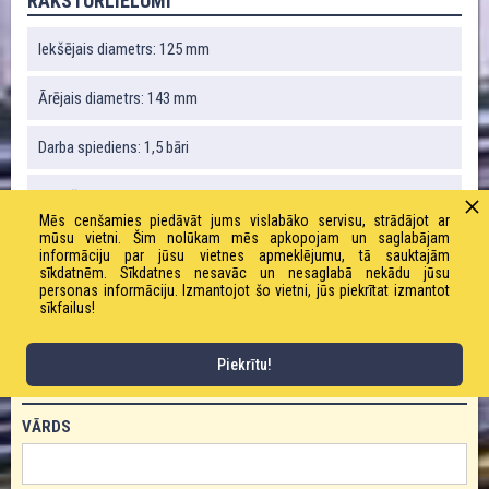
RAKSTURLIELUMI
Iekšējais diametrs: 125 mm
Ārējais diametrs: 143 mm
Darba spiediens: 1,5 bāri
Robežspiediens: 4,5 bāri
Mēs cenšamies piedāvāt jums vislabāko servisu, strādājot ar
mūsu vietni. Šim nolūkam mēs apkopojam un saglabājam
Liekuma rādiuss: 190 mm
informāciju par jūsu vietnes apmeklējumu, tā sauktajām
sīkdatnēm. Sīkdatnes nesavāc un nesaglabā nekādu jūsu
personas informāciju. Izmantojot šo vietni, jūs piekrītat izmantot
Vakuums: 80 %
sīkfailus!
Piekrītu!
PASŪTĪT PRODUKTU!
VĀRDS