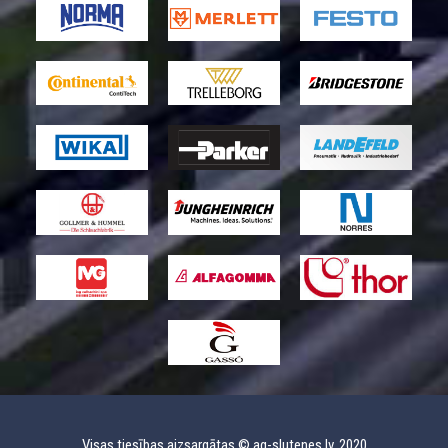
Visas tiesības aizsargātas © ag-slutenes.lv, 2020