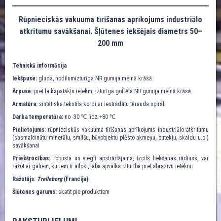
Rūpnieciskās vakuuma tīrīšanas aprīkojums industriālo
atkritumu savākšanai. Šļūtenes iekšējais diametrs 50–
200 mm
Tehniskā informācija
Iekšpuse:
gluda, nodilumizturīga NR gumija melnā krāsā
Ārpuse:
pret laikapstākļu ietekmi izturīga gofrēta NR gumija melnā krāsā
Armatūra:
sintētiska tekstila kordi ar iestrādātu tērauda spirāli
Darba temperatūra:
no -30 ℃ līdz +80 ℃
Pielietojums:
rūpnieciskās vakuuma tīrīšanas aprīkojums industriālo atkritumu
(sasmalcinātu minerālu, smilšu, būvobjektu plēsto akmeņu, putekļu, skaidu u.c.)
savākšanai
Priekšrocības:
robusta un viegli apstrādājama, izcils liekšanas rādiuss, var
ražot ar galiem, kuriem ir atloki, laba apvalka izturība pret abrazīvu ietekmi
Ražotājs:
Trelleborg
(Francija)
Šļūtenes garums:
skatīt pie produktiem