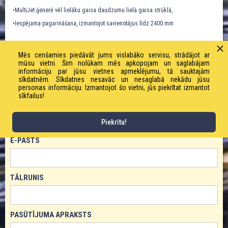
•MultiJet ģenerē vēl lielāku gaisa daudzumu lielā gaisa strūklā,
•Iespējama pagarināšana, izmantojot savienotājus līdz 2400 mm
Mēs cenšamies piedāvāt jums vislabāko servisu, strādājot ar
mūsu vietni. Šim nolūkam mēs apkopojam un saglabājam
informāciju par jūsu vietnes apmeklējumu, tā sauktajām
PASŪTĪT PRODUKTU!
sīkdatnēm. Sīkdatnes nesavāc un nesaglabā nekādu jūsu
personas informāciju. Izmantojot šo vietni, jūs piekrītat izmantot
sīkfailus!
VĀRDS
Piekrītu!
E-PASTS
TĀLRUNIS
PASŪTĪJUMA APRAKSTS