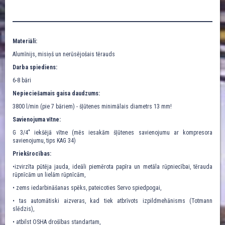
Materiāli:
Alumīnijs, misiņš un nerūsējošais tērauds
Darba spiediens:
6-8 bāri
Nepieciešamais gaisa daudzums:
3800 l/min (pie 7 bāriem) - šļūtenes minimālais diametrs 13 mm!
Savienojuma vītne:
G 3/4" iekšējā vītne (mēs iesakām šļūtenes savienojumu ar kompresora
savienojumu, tips KAG 34)
Priekšrocības:
•izvirzīta pūtēja jauda, ideāli piemērota papīra un metāla rūpniecībai, tērauda
rūpnīcām un lielām rūpnīcām,
• zems iedarbināšanas spēks, pateicoties Servo spiedpogai,
• tas automātiski aizveras, kad tiek atbrīvots izpildmehānisms (Totmann
slēdzis),
• atbilst OSHA drošības standartam,