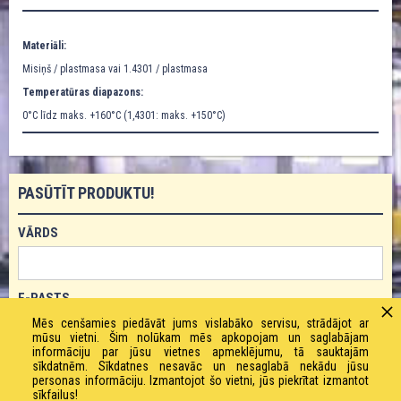
Materiāli:
Misiņš / plastmasa vai 1.4301 / plastmasa
Temperatūras diapazons:
0°C līdz maks. +160°C (1,4301: maks. +150°C)
PASŪTĪT PRODUKTU!
VĀRDS
E-PASTS
Mēs cenšamies piedāvāt jums vislabāko servisu, strādājot ar
mūsu vietni. Šim nolūkam mēs apkopojam un saglabājam
informāciju par jūsu vietnes apmeklējumu, tā sauktajām
TĀLRUNIS
sīkdatnēm. Sīkdatnes nesavāc un nesaglabā nekādu jūsu
personas informāciju. Izmantojot šo vietni, jūs piekrītat izmantot
sīkfailus!