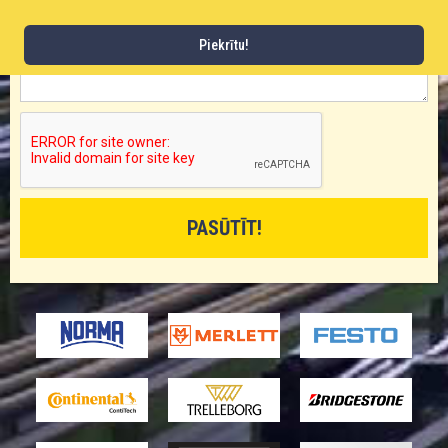
PASŪTĪJUMA APRAKSTS
Piekrītu!