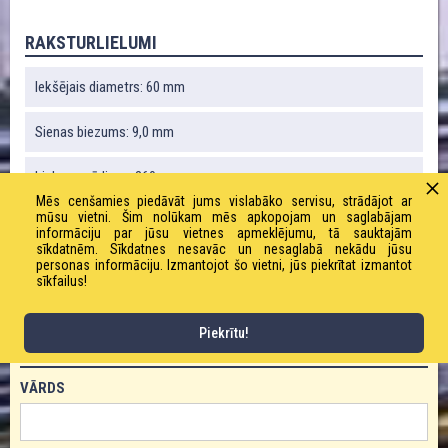
RAKSTURLIELUMI
Iekšējais diametrs: 60 mm
Sienas biezums: 9,0 mm
Liekuma rādiuss: 360 mm
Mēs cenšamies piedāvāt jums vislabāko servisu, strādājot ar
mūsu vietni. Šim nolūkam mēs apkopojam un saglabājam
Svars: 2560 g / m
informāciju par jūsu vietnes apmeklējumu, tā sauktajām
sīkdatnēm. Sīkdatnes nesavāc un nesaglabā nekādu jūsu
personas informāciju. Izmantojot šo vietni, jūs piekrītat izmantot
Darba spiediens: 10,0 bāri
sīkfailus!
Piekrītu!
PASŪTĪT PRODUKTU!
VĀRDS