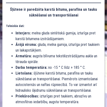
Šļūtene ir paredzēta karstā bituma, parafīna un tauku
sūknēšanai un transportēšanai
Tehniskie dati:
Interjers:
melna gluda sintētiskā gumija, izturīga pret
karstā bitumena izstrādājumiem.
Ārējā virsma:
gluda, melna gumija, izturīga pret taukiem
un laikapstākļiem.
Armatūra:
augsta blīvuma tekstilizstrādājumu aukla un
tērauda spirāle.
Darba temperatūra:
no -15 ° C līdz + 185 ° C.
Lietošana:
šļūtene karstā bituma, parafīna un tauku
sūknēšanai un transportēšanai. Piemērots izmantošanai
autocisternās un naftas rūpniecībā. To var izmantot arī
hidraulisko šķidrumu sūknēšanai un transportēšanai.
Priekšrocības:
izturīgas pret taukiem, abrazīvu un
atmosfēras iedarbību, augsta temperatūra.