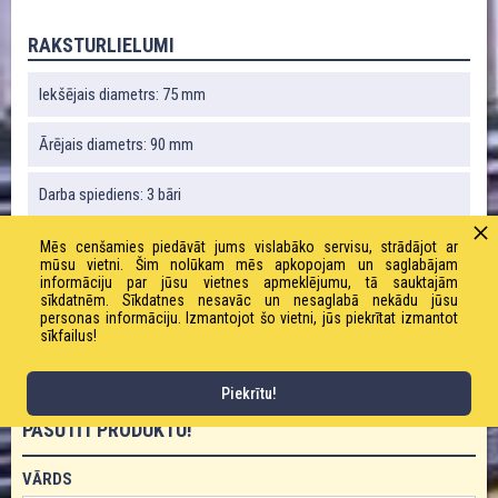
RAKSTURLIELUMI
Iekšējais diametrs: 75 mm
Ārējais diametrs: 90 mm
Darba spiediens: 3 bāri
Robežspiediens: 18 bāri
Mēs cenšamies piedāvāt jums vislabāko servisu, strādājot ar
mūsu vietni. Šim nolūkam mēs apkopojam un saglabājam
informāciju par jūsu vietnes apmeklējumu, tā sauktajām
Liekuma rādiuss: 225 mm
sīkdatnēm. Sīkdatnes nesavāc un nesaglabā nekādu jūsu
personas informāciju. Izmantojot šo vietni, jūs piekrītat izmantot
sīkfailus!
Vakuums: 80 %
Piekrītu!
PASŪTĪT PRODUKTU!
VĀRDS