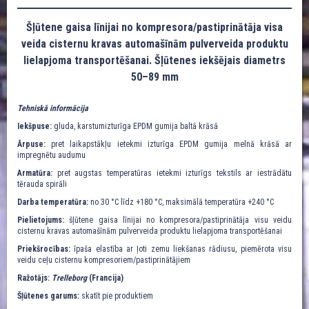
Šļūtene gaisa līnijai no kompresora/pastiprinātāja visa
veida cisternu kravas automašīnām pulverveida produktu
lielapjoma transportēšanai. Šļūtenes iekšējais diametrs
50–89 mm
Tehniskā informācija
Iekšpuse:
gluda, karstumizturīga EPDM gumija baltā krāsā
Ārpuse:
pret laikapstākļu ietekmi izturīga EPDM gumija melnā krāsā ar
impregnētu audumu
Armatūra:
pret augstas temperatūras ietekmi izturīgs tekstils ar iestrādātu
tērauda spirāli
Darba temperatūra:
no 30 °C līdz +180 °C, maksimālā temperatūra +240 °C
Pielietojums:
šļūtene gaisa līnijai no kompresora/pastiprinātāja visu veidu
cisternu kravas automašīnām pulverveida produktu lielapjoma transportēšanai
Priekšrocības:
īpaša elastība ar ļoti zemu liekšanas rādiusu, piemērota visu
veidu ceļu cisternu kompresoriem/pastiprinātājiem
Ražotājs:
Trelleborg
(Francija)
Šļūtenes garums:
skatīt pie produktiem