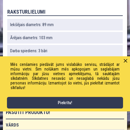
RAKSTURLIELUMI
Iekšējais diametrs: 89 mm
Ārējais diametrs: 103 mm
Darba spiediens: 3 bāri
Robežspiediens: 18 bāri
Mēs cenšamies piedāvāt jums vislabāko servisu, strādājot ar
mūsu vietni. Šim nolūkam mēs apkopojam un saglabājam
informāciju par jūsu vietnes apmeklējumu, tā sauktajām
Liekuma rādiuss: 310 mm
sīkdatnēm. Sīkdatnes nesavāc un nesaglabā nekādu jūsu
personas informāciju. Izmantojot šo vietni, jūs piekrītat izmantot
sīkfailus!
Vakuums: 80 %
Piekrītu!
PASŪTĪT PRODUKTU!
VĀRDS