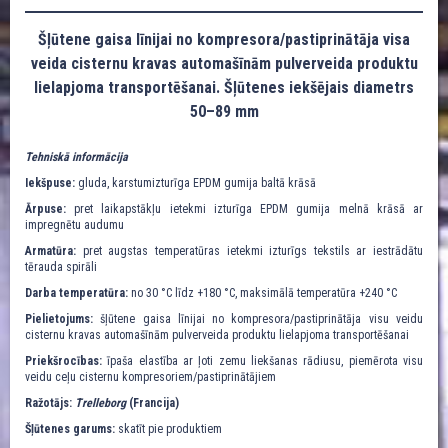
Šļūtene gaisa līnijai no kompresora/pastiprinātāja visa
veida cisternu kravas automašīnām pulverveida produktu
lielapjoma transportēšanai. Šļūtenes iekšējais diametrs
50–89 mm
Tehniskā informācija
Iekšpuse:
gluda, karstumizturīga EPDM gumija baltā krāsā
Ārpuse:
pret laikapstākļu ietekmi izturīga EPDM gumija melnā krāsā ar
impregnētu audumu
Armatūra:
pret augstas temperatūras ietekmi izturīgs tekstils ar iestrādātu
tērauda spirāli
Darba temperatūra:
no 30 °C līdz +180 °C, maksimālā temperatūra +240 °C
Pielietojums:
šļūtene gaisa līnijai no kompresora/pastiprinātāja visu veidu
cisternu kravas automašīnām pulverveida produktu lielapjoma transportēšanai
Priekšrocības:
īpaša elastība ar ļoti zemu liekšanas rādiusu, piemērota visu
veidu ceļu cisternu kompresoriem/pastiprinātājiem
Ražotājs:
Trelleborg
(Francija)
Šļūtenes garums:
skatīt pie produktiem