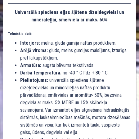
Universālā spiediena eļļas šļūtene dīzeļdegvielai un
minerāleļļai, smērviela ar maks. 50%
Tehniskie dati:
Interjers:
melna, gluda gumija naftas produktiem.
Ārējā virsma:
gluds, melns gumijas maisījums, izturīgs
pret laikapstākļiem.
Armatūra:
augsta blīvuma tekstilvads.
Darba temperatūra:
no -40 ° C līdz + 80 ° C.
Pielietojums:
universāla spiediena šļūtene
dīzeļdegvielas un minerāleļļas naftas produktu
pārvadāšanai, smērvielas ar aromātu> 50%, bezsvina
degviela ar maks. 5% MTBE un 15% skābekļa
savienojumi. Var izmantot eļļas atgriešanai hidrauliskajās
sistēmās, lauksaimniecības mašīnās, motora dzesēšanas
sistēmās un visur, kur tiek izmantoti tauki, saspiests
gaiss, ūdens, degviela vai eļļa.