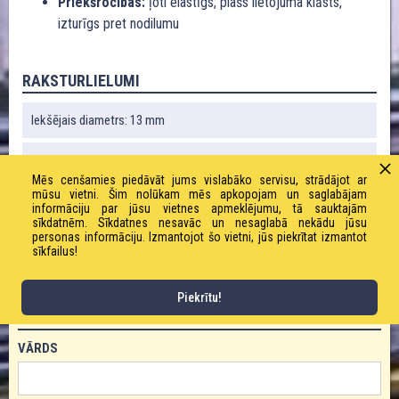
Priekšrocības:
ļoti elastīgs, plašs lietojuma klāsts,
izturīgs pret nodilumu
RAKSTURLIELUMI
Iekšējais diametrs: 13 mm
Sienas biezums: 3,5 mm
Mēs cenšamies piedāvāt jums vislabāko servisu, strādājot ar
mūsu vietni. Šim nolūkam mēs apkopojam un saglabājam
Svars: 260 g / m
informāciju par jūsu vietnes apmeklējumu, tā sauktajām
sīkdatnēm. Sīkdatnes nesavāc un nesaglabā nekādu jūsu
personas informāciju. Izmantojot šo vietni, jūs piekrītat izmantot
Darba spiediens: 10,0 bāri
sīkfailus!
Piekrītu!
PASŪTĪT PRODUKTU!
VĀRDS