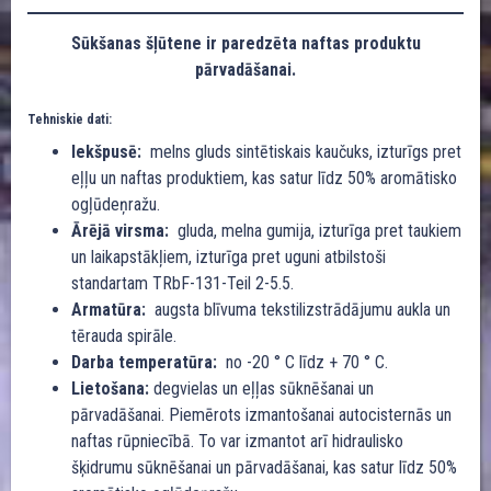
Sūkšanas šļūtene ir paredzēta naftas produktu
pārvadāšanai.
Tehniskie dati:
Iekšpusē:
melns gluds sintētiskais kaučuks, izturīgs pret
eļļu un naftas produktiem, kas satur līdz 50% aromātisko
ogļūdeņražu.
Ārējā virsma:
gluda, melna gumija, izturīga pret taukiem
un laikapstākļiem, izturīga pret uguni atbilstoši
standartam TRbF-131-Teil 2-5.5.
Armatūra:
augsta blīvuma tekstilizstrādājumu aukla un
tērauda spirāle.
Darba temperatūra:
no -20 ° C līdz + 70 ° C.
Lietošana:
degvielas un eļļas sūknēšanai un
pārvadāšanai. Piemērots izmantošanai autocisternās un
naftas rūpniecībā. To var izmantot arī hidraulisko
šķidrumu sūknēšanai un pārvadāšanai, kas satur līdz 50%