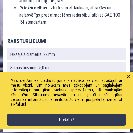
aromātisko ogļūdeņražu.
Priekšrocības:
izturīgs pret taukiem, abrazīvs un
nelabvēlīgs pret atmosfēras iedarbību, atbilst SAE 100
R4 standartam
RAKSTURLIELUMI
Iekšējais diametrs: 22 mm
Sienas biezums: 5,0 mm
Mēs cenšamies piedāvāt jums vislabāko servisu, strādājot ar
Liekuma rādiuss: 132 mm
mūsu vietni. Šim nolūkam mēs apkopojam un saglabājam
informāciju par jūsu vietnes apmeklējumu, tā sauktajām
Vakuums: 0,8 bāri
sīkdatnēm. Sīkdatnes nesavāc un nesaglabā nekādu jūsu
personas informāciju. Izmantojot šo vietni, jūs piekrītat izmantot
sīkfailus!
Svars: 640 g / m
Piekrītu!
Darba spiediens: 10,0 bāri