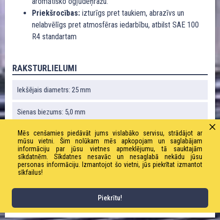
aromātisko ogļūdeņražu.
Priekšrocības:
izturīgs pret taukiem, abrazīvs un
nelabvēlīgs pret atmosfēras iedarbību, atbilst SAE 100
R4 standartam
RAKSTURLIELUMI
Iekšējais diametrs: 25 mm
Sienas biezums: 5,0 mm
Mēs cenšamies piedāvāt jums vislabāko servisu, strādājot ar
Liekuma rādiuss: 150 mm
mūsu vietni. Šim nolūkam mēs apkopojam un saglabājam
informāciju par jūsu vietnes apmeklējumu, tā sauktajām
Vakuums: 0,8 bāri
sīkdatnēm. Sīkdatnes nesavāc un nesaglabā nekādu jūsu
personas informāciju. Izmantojot šo vietni, jūs piekrītat izmantot
sīkfailus!
Svars: 700 g / m
Piekrītu!
Darba spiediens: 10,0 bāri