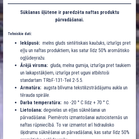
Sūkšanas šļūtene ir paredzēta naftas produktu
pārvadāšanai.
Tehniskie dati:
Iekšpusē:
melns gluds sintētiskais kaučuks, izturīgs pret
eļļu un naftas produktiem, kas satur līdz 50% aromātisko
ogļūdeņražu.
Ārējā virsma:
gluda, melna gumija, izturīga pret taukiem
un laikapstākļiem, izturīga pret uguni atbilstoši
standartam TRbF-131-Teil 2-5.5.
Armatūra:
augsta blīvuma tekstilizstrādājumu aukla un
tērauda spirāle.
Darba temperatūra:
no -20 ° C līdz + 70 ° C.
Lietošana:
degvielas un eļļas sūknēšanai un
pārvadāšanai. Piemērots izmantošanai autocisternās un
naftas rūpniecībā. To var izmantot arī hidraulisko
šķidrumu sūknēšanai un pārvadāšanai, kas satur līdz 50%