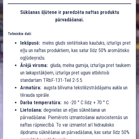
Sūkšanas šļūtene ir paredzēta naftas produktu
pārvadāšanai.
Tehniskie dati:
Iekšpusē:
melns gluds sintētiskais kaučuks, izturīgs pret
eļļu un naftas produktiem, kas satur līdz 50% aromātisko
ogļūdeņražu.
Ārējā virsma:
gluda, melna gumija, izturīga pret taukiem
un laikapstākļiem, izturīga pret uguni atbilstoši
standartam TRbF-131-Teil 2-5.5.
Armatūra:
augsta blīvuma tekstilizstrādājumu aukla un
tērauda spirāle.
Darba temperatūra:
no -20 ° C līdz + 70 ° C.
Lietošana:
degvielas un eļļas sūknēšanai un
pārvadāšanai. Piemērots izmantošanai autocisternās un
naftas rūpniecībā. To var izmantot arī hidraulisko
šķidrumu sūknēšanai un pārvadāšanai, kas satur līdz 50%