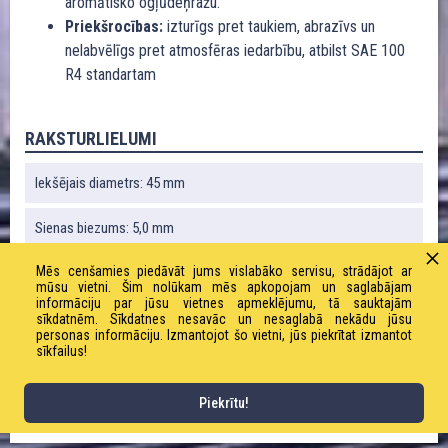
aromātisko ogļūdeņražu.
Priekšrocības:
izturīgs pret taukiem, abrazīvs un
nelabvēlīgs pret atmosfēras iedarbību, atbilst SAE 100
R4 standartam
RAKSTURLIELUMI
Iekšējais diametrs: 45 mm
Sienas biezums: 5,0 mm
Mēs cenšamies piedāvāt jums vislabāko servisu, strādājot ar
Liekuma rādiuss: 270 mm
mūsu vietni. Šim nolūkam mēs apkopojam un saglabājam
informāciju par jūsu vietnes apmeklējumu, tā sauktajām
Vakuums: 0,8 bāri
sīkdatnēm. Sīkdatnes nesavāc un nesaglabā nekādu jūsu
personas informāciju. Izmantojot šo vietni, jūs piekrītat izmantot
sīkfailus!
Svars: 1170 g / m
Piekrītu!
Darba spiediens: 10,0 bāri