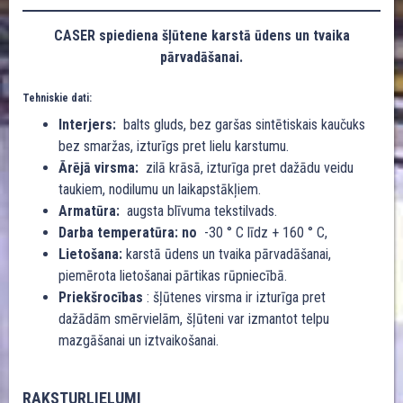
CASER spiediena šļūtene karstā ūdens un tvaika
pārvadāšanai.
Tehniskie dati:
Interjers:
balts gluds, bez garšas sintētiskais kaučuks
bez smaržas, izturīgs pret lielu karstumu.
Ārējā virsma:
zilā krāsā, izturīga pret dažādu veidu
taukiem, nodilumu un laikapstākļiem.
Armatūra:
augsta blīvuma tekstilvads.
Darba temperatūra: no
-30 ° C līdz + 160 ° C,
Lietošana:
karstā ūdens un tvaika pārvadāšanai,
piemērota lietošanai pārtikas rūpniecībā.
Priekšrocības
: šļūtenes virsma ir izturīga pret
dažādām smērvielām, šļūteni var izmantot telpu
mazgāšanai un iztvaikošanai.
RAKSTURLIELUMI