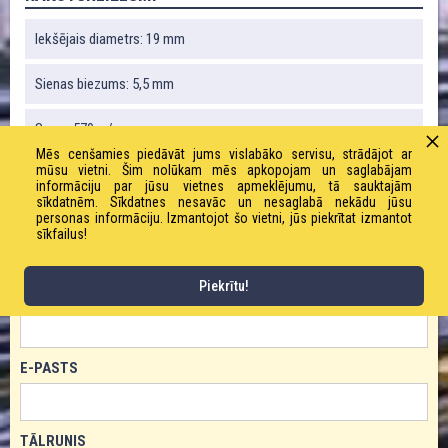
Iekšējais diametrs: 19 mm
Sienas biezums: 5,5 mm
Svars: 570 g / m
Mēs cenšamies piedāvāt jums vislabāko servisu, strādājot ar
mūsu vietni. Šim nolūkam mēs apkopojam un saglabājam
Darba spiediens: 10,0 bāri
informāciju par jūsu vietnes apmeklējumu, tā sauktajām
sīkdatnēm. Sīkdatnes nesavāc un nesaglabā nekādu jūsu
personas informāciju. Izmantojot šo vietni, jūs piekrītat izmantot
sīkfailus!
PASŪTĪT PRODUKTU!
Piekrītu!
VĀRDS
E-PASTS
TĀLRUNIS