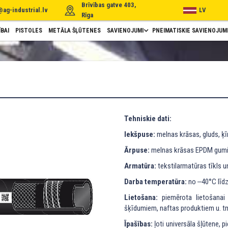
Brīvības gatve 403,
@ag-industrial.lv
LV
Rīga
BAI
PISTOLES
METĀLA ŠĻŪTENES
SAVIENOJUMI
PNEIMATISKIE SAVIENOJUM
Tehniskie dati:
Iekšpuse:
melnas krāsas, gluds, ķīm
Ārpuse:
melnas krāsas EPDM gumija,
Armatūra:
tekstilarmatūras tīkls un
Darba temperatūra:
no ‒40°C līd
Lietošana:
piemērota lietošanai 
šķīdumiem, naftas produktiem u. tm
Īpašības:
ļoti universāla šļūtene, pi