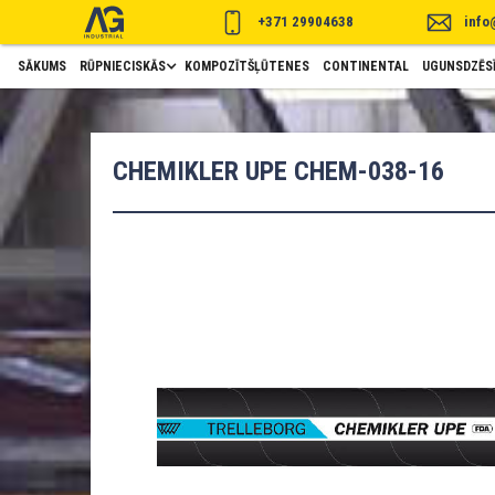
+371 29904638
info
SĀKUMS
RŪPNIECISKĀS
KOMPOZĪTŠĻŪTENES
CONTINENTAL
UGUNSDZĒSĪ
CHEMIKLER UPE CHEM-038-16