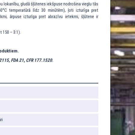
u lokanību, gludā šļūtenes iekšpuse nodrošina vieglu tās
°C temperatūrā līdz 30 minūtēm), ļoti izturīga pret
i, ārpuse izturīga pret abrazīvu ietekmi, šļūtene ir
 150 – 3:1).
roduktiem.
2115
,
FDA 21
,
CFR 177.1520
.
ri