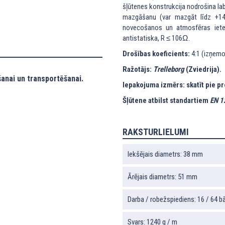
šļūtenes konstrukcija nodrošina lab
mazgāšanu (var mazgāt līdz +140
novecošanos un atmosfēras ietekm
antistatiska, R ≤ 106Ω.
Drošības koeficients:
4:1 (izņemot
Ražotājs:
Trelleborg
(Zviedrija).
anai un transportēšanai.
Iepakojuma izmērs: skatīt pie p
Šļūtene atbilst standartiem
EN 1
RAKSTURLIELUMI
Iekšējais diametrs: 38 mm
Ārējais diametrs: 51 mm
Darba / robežspiediens: 16 / 64 bā
Svars: 1240 g / m