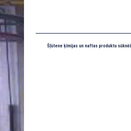
Šļūtene ķīmijas un naftas produktu sūknēš