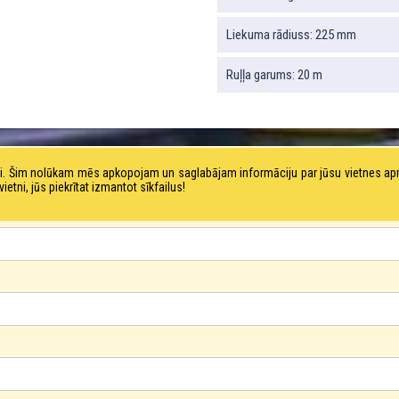
Liekuma rādiuss: 225 mm
Ruļļa garums: 20 m
tni. Šim nolūkam mēs apkopojam un saglabājam informāciju par jūsu vietnes a
ni, jūs piekrītat izmantot sīkfailus!