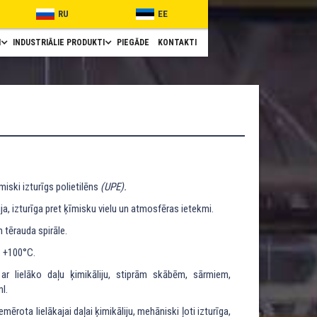
RU
EE
I
INDUSTRIĀLIE PRODUKTI
PIEGĀDE
KONTAKTI
iski izturīgs polietilēns
(UPE).
 izturīga pret ķīmisku vielu un atmosfēras ietekmi.
 tērauda spirāle.
z +100°C.
ar lielāko daļu ķimikāliju, stiprām skābēm, sārmiem,
l.
emērota lielākajai daļai ķimikāliju, mehāniski ļoti izturīga,