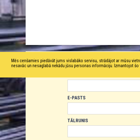
PASŪTĪT PRODUKTU!
Mēs cenšamies piedāvāt jums vislabāko servisu, strādājot ar mūsu vie
nesavāc un nesaglabā nekādu jūsu personas informāciju. Izmantojot šo viet
VĀRDS
E-PASTS
TĀLRUNIS