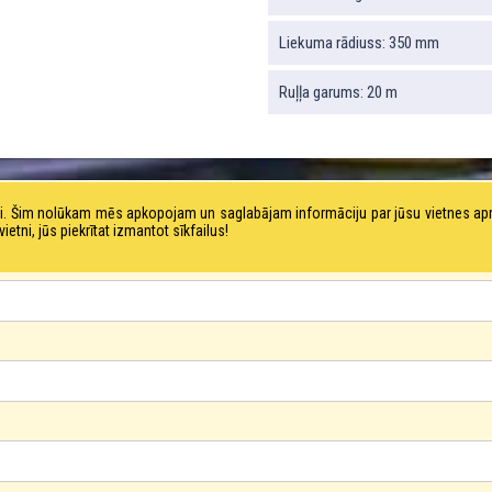
Liekuma rādiuss: 350 mm
Ruļļa garums: 20 m
tni. Šim nolūkam mēs apkopojam un saglabājam informāciju par jūsu vietnes a
ni, jūs piekrītat izmantot sīkfailus!