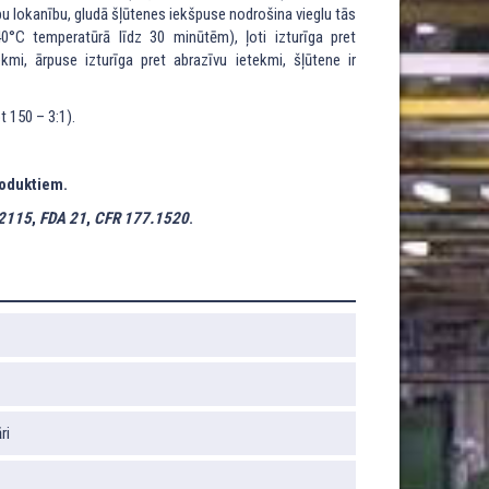
u lokanību, gludā šļūtenes iekšpuse nodrošina vieglu tās
°C temperatūrā līdz 30 minūtēm), ļoti izturīga pret
i, ārpuse izturīga pret abrazīvu ietekmi, šļūtene ir
 150 – 3:1).
roduktiem.
2115
,
FDA 21
,
CFR 177.1520
.
ri