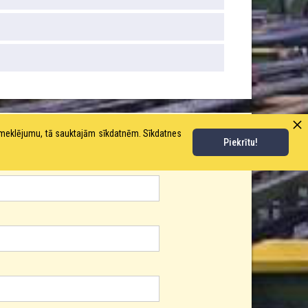
pmeklējumu, tā sauktajām sīkdatnēm. Sīkdatnes
Piekrītu!