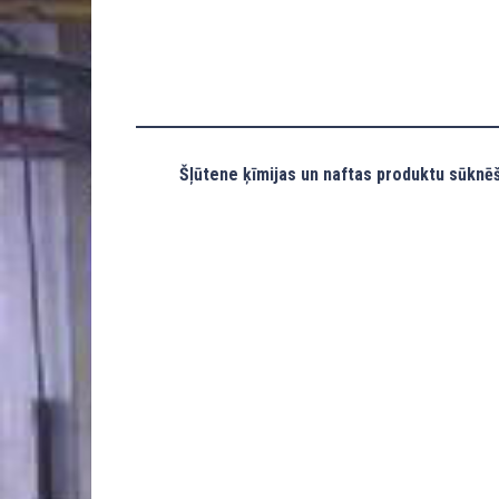
Šļūtene ķīmijas un naftas produktu sūknēš