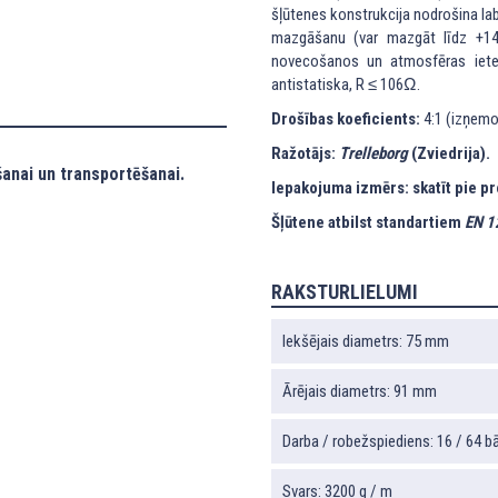
šļūtenes konstrukcija nodrošina lab
mazgāšanu (var mazgāt līdz +140
novecošanos un atmosfēras ietekm
antistatiska, R ≤ 106Ω.
Drošības koeficients:
4:1 (izņemot
Ražotājs:
Trelleborg
(Zviedrija).
anai un transportēšanai.
Iepakojuma izmērs: skatīt pie p
Šļūtene atbilst standartiem
EN 1
RAKSTURLIELUMI
Iekšējais diametrs: 75 mm
Ārējais diametrs: 91 mm
Darba / robežspiediens: 16 / 64 bā
Svars: 3200 g / m