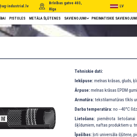
Brīvības gatve 403,
@ag-industrial.lv
LV
Rīga
BAI
PISTOLES
METĀLA ŠĻŪTENES
SAVIENOJUMI
PNEIMATISKIE SAVIENOJUM
Tehniskie dati:
Iekšpuse:
melnas krāsas, gluds, ķīm
Ārpuse:
melnas krāsas EPDM gumija,
Armatūra:
tekstilarmatūras tīkls un
Darba temperatūra:
no ‒40°C līd
Lietošana:
piemērota lietošanai 
šķīdumiem, naftas produktiem u. tm
Īpašības:
ļoti universāla šļūtene, pi