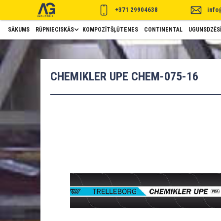
+371 29904638
info
SĀKUMS
RŪPNIECISKĀS
KOMPOZĪTŠĻŪTENES
CONTINENTAL
UGUNSDZĒSĪ
CHEMIKLER UPE CHEM-075-16