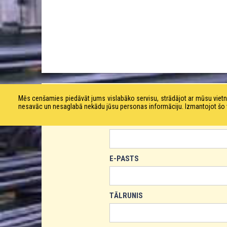
PASŪTĪT PRODUKTU!
Mēs cenšamies piedāvāt jums vislabāko servisu, strādājot ar mūsu vie
nesavāc un nesaglabā nekādu jūsu personas informāciju. Izmantojot šo viet
VĀRDS
E-PASTS
TĀLRUNIS