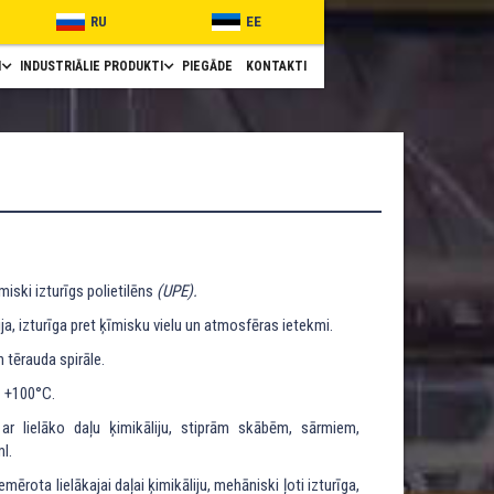
RU
EE
I
INDUSTRIĀLIE PRODUKTI
PIEGĀDE
KONTAKTI
iski izturīgs polietilēns
(UPE).
 izturīga pret ķīmisku vielu un atmosfēras ietekmi.
 tērauda spirāle.
z +100°C.
ar lielāko daļu ķimikāliju, stiprām skābēm, sārmiem,
l.
emērota lielākajai daļai ķimikāliju, mehāniski ļoti izturīga,