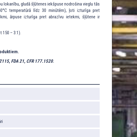
u lokanību, gludā šļūtenes iekšpuse nodrošina vieglu tās
°C temperatūrā līdz 30 minūtēm), ļoti izturīga pret
i, ārpuse izturīga pret abrazīvu ietekmi, šļūtene ir
 150 – 3:1).
roduktiem.
2115
,
FDA 21
,
CFR 177.1520
.
ri