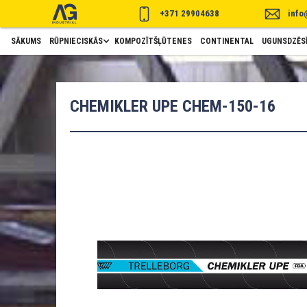
+371 29904638
info
SĀKUMS
RŪPNIECISKĀS
KOMPOZĪTŠĻŪTENES
CONTINENTAL
UGUNSDZĒSĪ
CHEMIKLER UPE CHEM-150-16