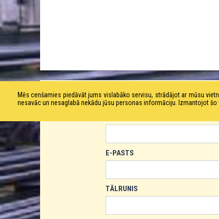
PASŪTĪT PRODUKTU!
Mēs cenšamies piedāvāt jums vislabāko servisu, strādājot ar mūsu vie
nesavāc un nesaglabā nekādu jūsu personas informāciju. Izmantojot šo viet
VĀRDS
E-PASTS
TĀLRUNIS