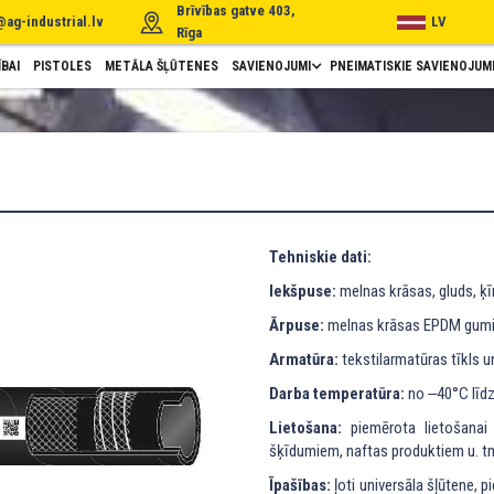
Brīvības gatve 403,
@ag-industrial.lv
LV
Rīga
BAI
PISTOLES
METĀLA ŠĻŪTENES
SAVIENOJUMI
PNEIMATISKIE SAVIENOJUM
Tehniskie dati:
Iekšpuse:
melnas krāsas, gluds, ķīm
Ārpuse:
melnas krāsas EPDM gumija,
Armatūra:
tekstilarmatūras tīkls un
Darba temperatūra:
no ‒40°C līd
Lietošana:
piemērota lietošanai 
šķīdumiem, naftas produktiem u. tm
Īpašības:
ļoti universāla šļūtene, pi