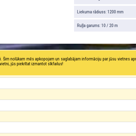
Liekuma rādiuss: 1200 mm
Ruļļa garums: 10 / 20 m
tni. Šim nolūkam mēs apkopojam un saglabājam informāciju par jūsu vietnes a
ni, jūs piekrītat izmantot sīkfailus!