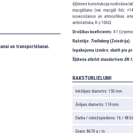
šļūtenes konstrukcija nodrošina lab
mazgāšanu (var mazgāt līdz +140
novecošanos un atmosfēras ietekm
antistatiska, R ≤ 106Ω.
Drošības koeficients:
4:1 (izņemot
Ražotājs:
Trelleborg
(Zviedrija).
anai un transportēšanai.
Iepakojuma izmērs: skatīt pie p
Šļūtene atbilst standartiem
EN 1
RAKSTURLIELUMI
Iekšējais diametrs: 150 mm
Ārējais diametrs: 174 mm
Darba / robežspiediens: 16 / 48 bā
Svars: 8670 g / m