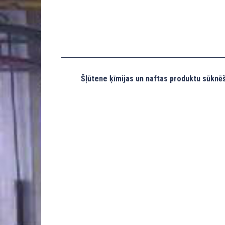
Šļūtene ķīmijas un naftas produktu sūknēš