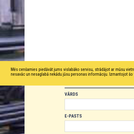
Mēs cenšamies piedāvāt jums vislabāko servisu, strādājot ar mūsu vie
nesavāc un nesaglabā nekādu jūsu personas informāciju. Izmantojot šo viet
PASŪTĪT PRODUKTU!
VĀRDS
E-PASTS