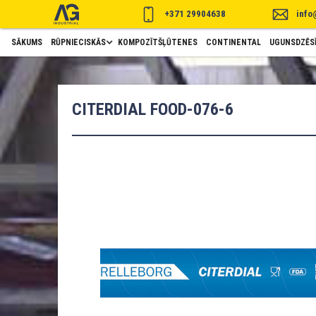
+371 29904638
info
SĀKUMS
RŪPNIECISKĀS
KOMPOZĪTŠĻŪTENES
CONTINENTAL
UGUNSDZĒSĪ
CITERDIAL FOOD-076-6