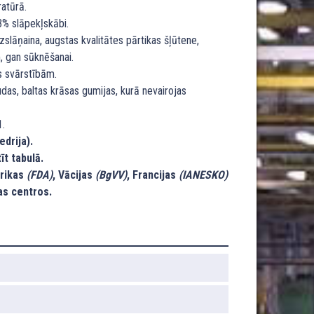
atūrā.
3% slāpekļskābi.
zslāņaina, augstas kvalitātes pārtikas šļūtene,
, gan sūknēšanai.
s svārstībām.
das, baltas krāsas gumijas, kurā nevairojas
1.
edrija).
īt tabulā.
erikas
(FDA)
, Vācijas
(BgVV)
, Francijas
(IANESKO)
as centros.