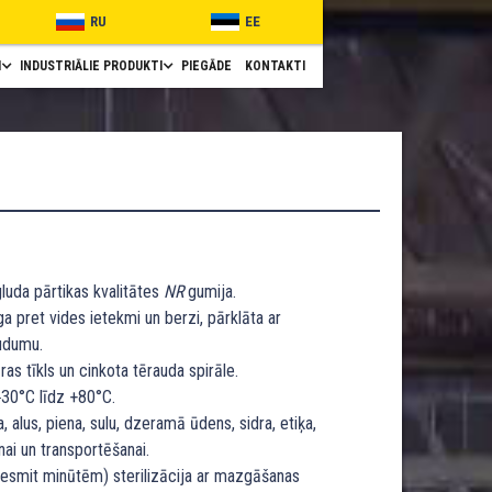
RU
EE
I
INDUSTRIĀLIE PRODUKTI
PIEGĀDE
KONTAKTI
gluda pārtikas kvalitātes
NR
gumija.
a pret vides ietekmi un berzi, pārklāta ar
udumu.
ras tīkls un cinkota tērauda spirāle.
30°C līdz +80°C.
 alus, piena, sulu, dzeramā ūdens, sidra, etiķa,
ai un transportēšanai.
 desmit minūtēm) sterilizācija ar mazgāšanas