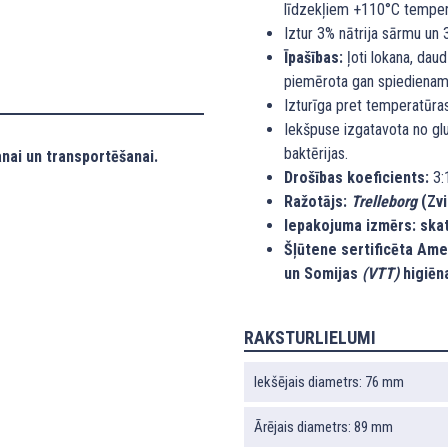
līdzekļiem +110°C temper
Iztur 3% nātrija sārmu un 
Īpašības:
ļoti lokana, daud
piemērota gan spiedienam
Izturīga pret temperatūra
Iekšpuse izgatavota no glu
baktērijas.
nai un transportēšanai.
Drošības koeficients:
3:
Ražotājs:
Trelleborg
(Zvi
Iepakojuma izmērs: skat
Šļūtene sertificēta Am
un Somijas
(VTT)
higiēn
RAKSTURLIELUMI
Iekšējais diametrs: 76 mm
Ārējais diametrs: 89 mm