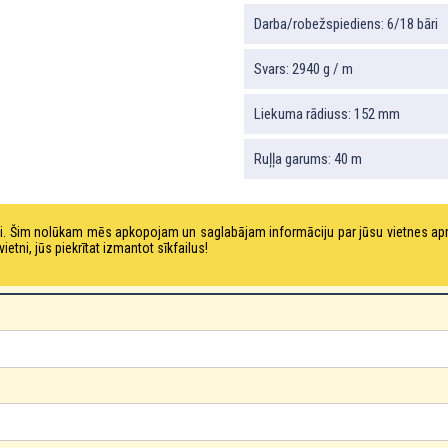
Darba/robežspiediens: 6/18 bāri
Svars: 2940 g / m
Liekuma rādiuss: 152 mm
Ruļļa garums: 40 m
tni. Šim nolūkam mēs apkopojam un saglabājam informāciju par jūsu vietnes a
ni, jūs piekrītat izmantot sīkfailus!