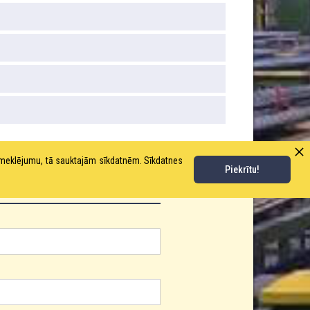
pmeklējumu, tā sauktajām sīkdatnēm. Sīkdatnes
Piekrītu!