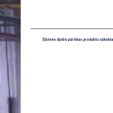
Šļūtene šķidru pārtikas produktu sūknēša