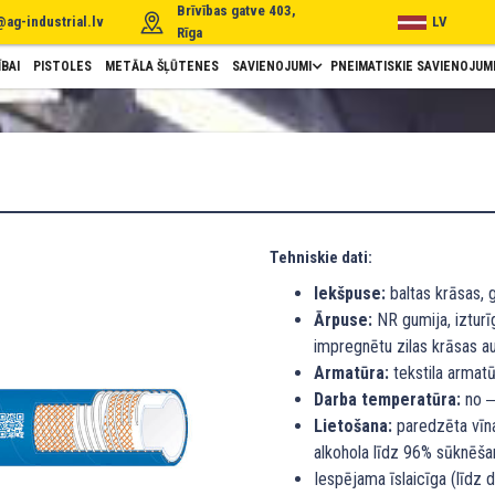
Brīvības gatve 403,
@ag-industrial.lv
LV
Rīga
BAI
PISTOLES
METĀLA ŠĻŪTENES
SAVIENOJUMI
PNEIMATISKIE SAVIENOJUM
Tehniskie dati:
Iekšpuse:
baltas krāsas, 
Ārpuse:
NR gumija, izturīg
impregnētu zilas krāsas a
Armatūra:
tekstila armatū
Darba temperatūra:
no ‒
Lietošana:
paredzēta vīna,
alkohola līdz 96% sūknēšan
Iespējama īslaicīga (līdz