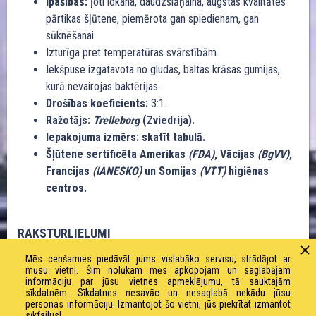
Īpašības:
ļoti lokana, daudzslāņaina, augstas kvalitātes
pārtikas šļūtene, piemērota gan spiedienam, gan
sūknēšanai.
Izturīga pret temperatūras svārstībām.
Iekšpuse izgatavota no gludas, baltas krāsas gumijas,
kurā nevairojas baktērijas.
Drošības koeficients:
3:1.
Ražotājs:
Trelleborg
(Zviedrija).
Iepakojuma izmērs: skatīt tabulā.
Šļūtene sertificēta Amerikas
(FDA)
, Vācijas
(BgVV)
,
Francijas
(IANESKO)
un Somijas
(VTT)
higiēnas
centros.
RAKSTURLIELUMI
Mēs cenšamies piedāvāt jums vislabāko servisu, strādājot ar
Iekšējais diametrs: 150 mm
mūsu vietni. Šim nolūkam mēs apkopojam un saglabājam
informāciju par jūsu vietnes apmeklējumu, tā sauktajām
sīkdatnēm. Sīkdatnes nesavāc un nesaglabā nekādu jūsu
Ārējais diametrs: 172 mm
personas informāciju. Izmantojot šo vietni, jūs piekrītat izmantot
sīkfailus!