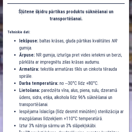
Šļūtene šķidru pārtikas produktu sūknēšanai un
transportēšanai.
Tehniskie dati:
Iekšpuse:
baltas krāsas, gluda pārtikas kvalitātes
NR
gumija.
Ārpuse:
NR gumija, izturīga pret vides ietekmi un berzi,
pārklāta ar impregnētu zilas krāsas audumu.
Armatūra:
tekstila armatūras tīkls un cinkota tērauda
spirāle.
Darba temperatūra:
no ‒30°C līdz +80°C.
Lietošana:
paredzēta vīna, alus, piena, sulu, dzeramā
ūdens, sidra, etiķa, alkohola līdz 96% sūknēšanai un
transportēšanai.
Iespējama īslaicīga (līdz desmit minūtēm) sterilizācija ar
mazgāšanas līdzekļiem +110°C temperatūrā.
Iztur 3% nātrija sārmu un 3% slāpekļskābi.