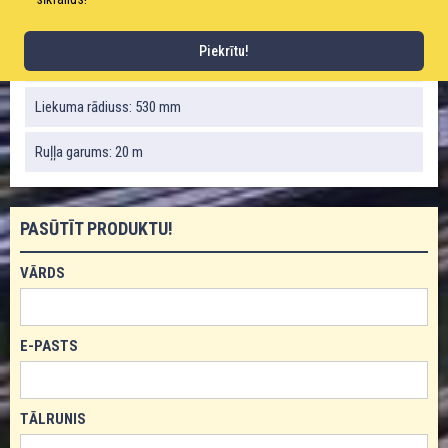
Darba/robežspiediens: 6/18 bāri
Piekrītu!
Svars: 7020 g / m
Liekuma rādiuss: 530 mm
Ruļļa garums: 20 m
PASŪTĪT PRODUKTU!
VĀRDS
E-PASTS
TĀLRUNIS