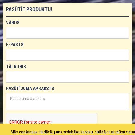
PASŪTĪT PRODUKTU!
VĀRDS
E-PASTS
TĀLRUNIS
PASŪTĪJUMA APRAKSTS
Mēs cenšamies piedāvāt jums vislabāko servisu, strādājot ar mūsu viet