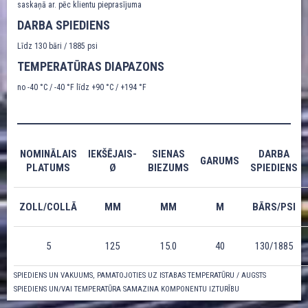
saskaņā ar. pēc klientu pieprasījuma
DARBA SPIEDIENS
Līdz 130 bāri / 1885 psi
TEMPERATŪRAS DIAPAZONS
no -40 °C / -40 °F līdz +90 °C / +194 °F
NOMINĀLAIS
IEKŠĒJAIS-
SIENAS
DARBA
GARUMS
PLATUMS
Ø
BIEZUMS
SPIEDIENS
ZOLL/COLLĀ
MM
MM
M
BĀRS/PSI
5
125
15.0
40
130/1885
SPIEDIENS UN VAKUUMS, PAMATOJOTIES UZ ISTABAS TEMPERATŪRU / AUGSTS
SPIEDIENS UN/VAI TEMPERATŪRA SAMAZINA KOMPONENTU IZTURĪBU