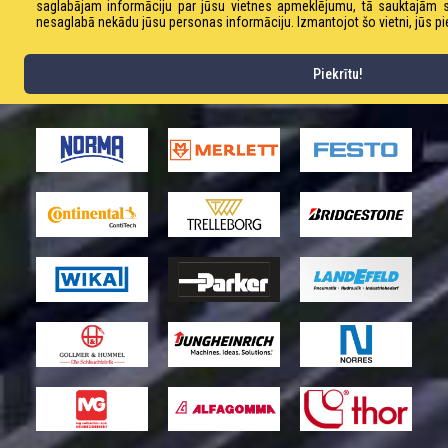
saglabājam informāciju par jūsu vietnes apmeklējumu, tā sauktajām 
nesaglabā nekādu jūsu personas informāciju. Izmantojot šo vietni, jūs pie
Piekrītu!