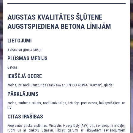
AUGSTAS KVALITĀTES ŠĻŪTENE
AUGSTSPIEDIENA BETONA LĪNIJĀM
LIETOJUMI
Betona un grunts sūkņi
PLŪSMAS MEDIJS
Betons
IEKŠĒJĀ ODERE
melns, ļoti nodilumizturīgs (saskaņā ar DIN ISO 4649-A: <60mm³), gluds
PĀRKLĀJUMS
melns, auduma raksts, nodilumizturīgs, izturīgs pret ozonu, laikapstākļiem un
UV
CITAS ĪPAŠĪBAS
Pieejamās atloku sistēmas: Victaulic, Heavy Duty (ASV) utt., Savienojumi ir daļēji
rūdīti un ar cinkotu uzmavu, Fiksēti garumi ar iebūvētiem savienojumiem