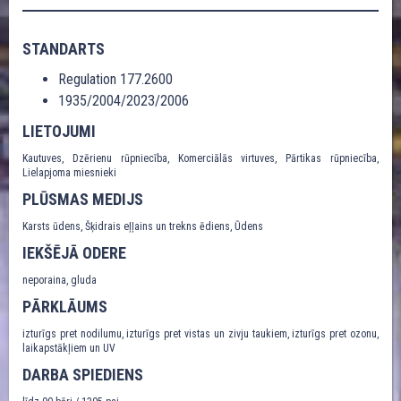
STANDARTS
Regulation 177.2600
1935/2004/2023/2006
LIETOJUMI
Kautuves, Dzērienu rūpniecība, Komerciālās virtuves, Pārtikas rūpniecība,
Lielapjoma miesnieki
PLŪSMAS MEDIJS
Karsts ūdens, Šķidrais eļļains un trekns ēdiens, Ūdens
IEKŠĒJĀ ODERE
neporaina, gluda
PĀRKLĀUMS
izturīgs pret nodilumu, izturīgs pret vistas un zivju taukiem, izturīgs pret ozonu,
laikapstākļiem un UV
DARBA SPIEDIENS