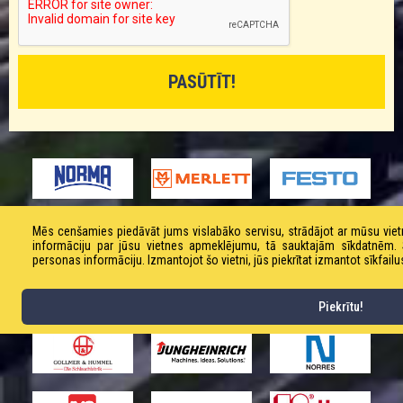
Mēs cenšamies piedāvāt jums vislabāko servisu, strādājot ar mūsu vi
informāciju par jūsu vietnes apmeklējumu, tā sauktajām sīkdatnēm
personas informāciju. Izmantojot šo vietni, jūs piekrītat izmantot sīkfailu
Piekrītu!