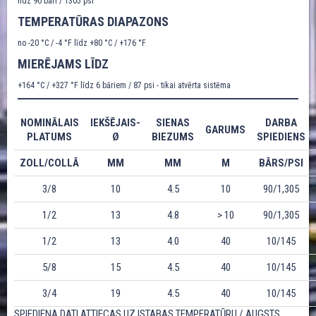
līdz 90 bāri / 1305 psi
TEMPERATŪRAS DIAPAZONS
no -20 °C / -4 °F līdz +80 °C / +176 °F
MIERĒJAMS LĪDZ
+164 °C / +327 °F līdz 6 bāriem / 87 psi - tikai atvērta sistēma
NOMINĀLAIS
IEKŠĒJAIS-
SIENAS
DARBA
GARUMS
PLATUMS
Ø
BIEZUMS
SPIEDIENS
ZOLL/COLLĀ
MM
MM
M
BĀRS/PSI
3/8
10
4.5
10
90/1,305
1/2
13
4.8
> 10
90/1,305
1/2
13
4.0
40
10/145
5/8
15
4.5
40
10/145
3/4
19
4.5
40
10/145
SPIEDIENA DATI ATTIECAS UZ ISTABAS TEMPERATŪRU / AUGSTS