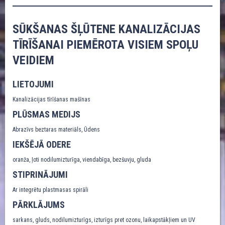
SŪKŠANAS ŠĻŪTENE KANALIZĀCIJAS
TĪRĪŠANAI PIEMĒROTA VISIEM SPOĻU
VEIDIEM
LIETOJUMI
Kanalizācijas tīrīšanas mašīnas
PLŪSMAS MEDIJS
Abrazīvs beztaras materiāls, Ūdens
IEKŠĒJĀ ODERE
oranža, ļoti nodilumizturīga, viendabīga, bezšuvju, gluda
STIPRINĀJUMI
Ar integrētu plastmasas spirāli
PĀRKLĀJUMS
sarkans, gluds, nodilumizturīgs, izturīgs pret ozonu, laikapstākļiem un UV