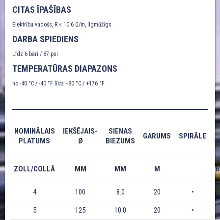
CITAS ĪPAŠĪBAS
Elektrību vadošs, R < 10 6 Ω/m, Ilgmūžīgs
DARBA SPIEDIENS
Līdz 6 bāri / 87 psi
TEMPERATŪRAS DIAPAZONS
no -40 °C / -40 °F līdz +80 °C / +176 °F
NOMINĀLAIS
IEKŠĒJAIS-
SIENAS
GARUMS
SPIRĀLE
PLATUMS
Ø
BIEZUMS
S
ZOLL/COLLĀ
MM
MM
M
B
4
100
8.0
20
•
5
125
10.0
20
•