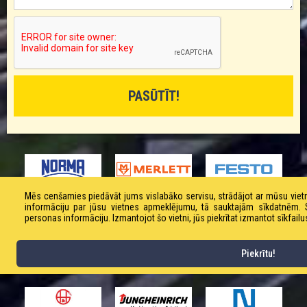
Mēs cenšamies piedāvāt jums vislabāko servisu, strādājot ar mūsu vi
informāciju par jūsu vietnes apmeklējumu, tā sauktajām sīkdatnēm.
personas informāciju. Izmantojot šo vietni, jūs piekrītat izmantot sīkfailu
Piekrītu!