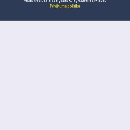
Visas tiesības aizsargātas © ag-slutenes.lv, 2020
Privātuma politika