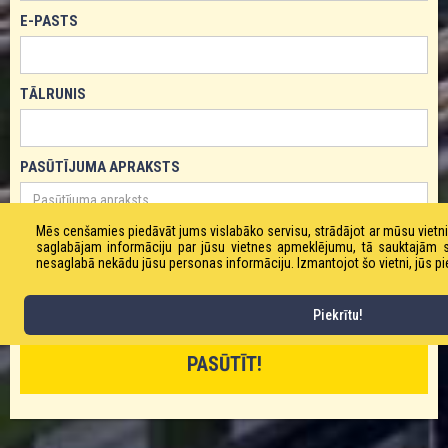
E-PASTS
TĀLRUNIS
PASŪTĪJUMA APRAKSTS
Mēs cenšamies piedāvāt jums vislabāko servisu, strādājot ar mūsu viet
saglabājam informāciju par jūsu vietnes apmeklējumu, tā sauktajām 
nesaglabā nekādu jūsu personas informāciju. Izmantojot šo vietni, jūs pie
Piekrītu!