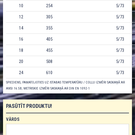
10
254
5/73
12
305
5/73
14
355
5/73
16
405
5/73
18
455
5/73
20
508
5/73
24
610
5/73
SPIEDIENS, PAMATOJOTIES UZ ISTABAS TEMPERATŪRU / COLLU IZMĒRI SASKAŅĀ AR
ANSI 16.5B, METRISKIE IZMĒRI SASKAŅĀ AR DIN EN 1092-1
PASŪTĪT PRODUKTU!
VĀRDS