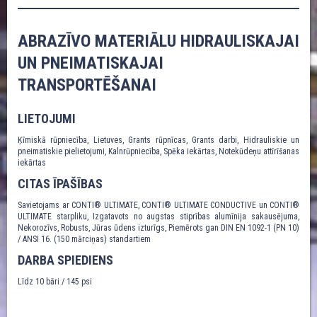
ABRAZĪVO MATERIĀLU HIDRAULISKAJAI
UN PNEIMATISKAJAI
TRANSPORTĒŠANAI
LIETOJUMI
Ķīmiskā rūpniecība, Lietuves, Grants rūpnīcas, Grants darbi, Hidrauliskie un
pneimatiskie pielietojumi, Kalnrūpniecība, Spēka iekārtas, Notekūdeņu attīrīšanas
iekārtas
CITAS ĪPAŠĪBAS
Savietojams ar CONTI® ULTIMATE, CONTI® ULTIMATE CONDUCTIVE un CONTI®
ULTIMATE starpliku, Izgatavots no augstas stiprības alumīnija sakausējuma,
Nekorozīvs, Robusts, Jūras ūdens izturīgs, Piemērots gan DIN EN 1092-1 (PN 10)
/ ANSI 16. (150 mārciņas) standartiem
DARBA SPIEDIENS
Līdz 10 bāri / 145 psi