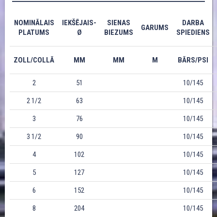
NOMINĀLAIS
IEKŠĒJAIS-
SIENAS
DARBA
GARUMS
PLATUMS
Ø
BIEZUMS
SPIEDIENS
ZOLL/COLLĀ
MM
MM
M
BĀRS/PSI
2
51
10/145
2 1/2
63
10/145
3
76
10/145
3 1/2
90
10/145
4
102
10/145
5
127
10/145
6
152
10/145
8
204
10/145