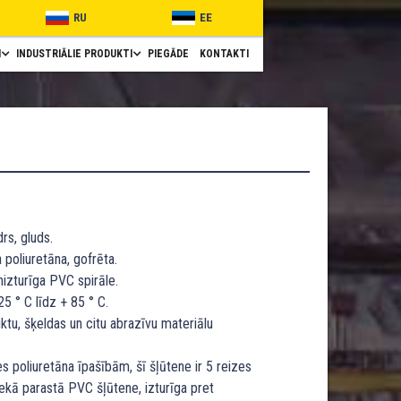
RU
EE
I
INDUSTRIĀLIE PRODUKTI
PIEGĀDE
KONTAKTI
rs, gluds.
poliuretāna, gofrēta.
nizturīga PVC spirāle.
5 ° C līdz + 85 ° C.
ktu, šķeldas un citu abrazīvu materiālu
s poliuretāna īpašībām, šī šļūtene ir 5 reizes
ekā parastā PVC šļūtene, izturīga pret