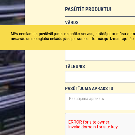
PASŪTĪT PRODUKTU!
VĀRDS
Mēs cenšamies piedāvāt jums vislabāko servisu, strādājot ar mūsu vie
nesavāc un nesaglabā nekādu jūsu personas informāciju. Izmantojot šo viet
E-PASTS
TĀLRUNIS
PASŪTĪJUMA APRAKSTS