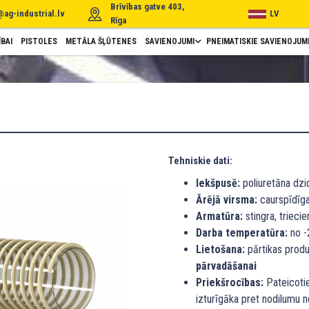
Brīvības gatve 403,
@ag-industrial.lv
LV
Rīga
BAI
PISTOLES
METĀLA ŠĻŪTENES
SAVIENOJUMI
PNEIMATISKIE SAVIENOJUM
Tehniskie dati:
Iekšpusē:
poliuretāna dzid
Ārējā virsma:
caurspīdīga 
Armatūra:
stingra, triecie
Darba temperatūra:
no -2
Lietošana:
pārtikas produ
pārvadāšanai
Priekšrocības:
Pateicotie
izturīgāka pret nodilumu n