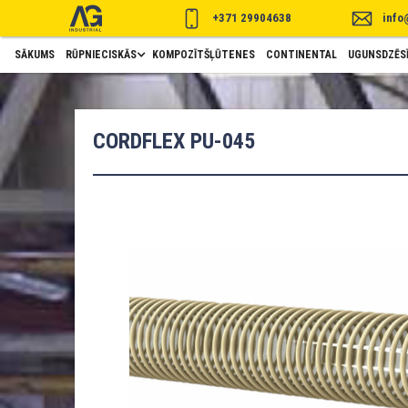
+371 29904638
info
SĀKUMS
RŪPNIECISKĀS
KOMPOZĪTŠĻŪTENES
CONTINENTAL
UGUNSDZĒSĪ
CORDFLEX PU-045