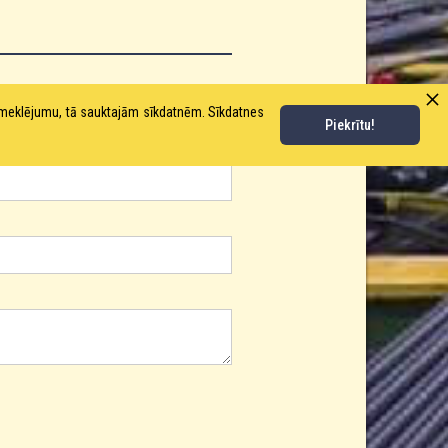
pmeklējumu, tā sauktajām sīkdatnēm. Sīkdatnes
Piekrītu!