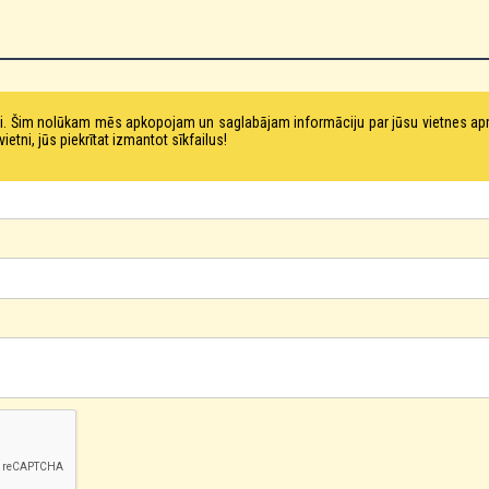
tni. Šim nolūkam mēs apkopojam un saglabājam informāciju par jūsu vietnes a
ni, jūs piekrītat izmantot sīkfailus!