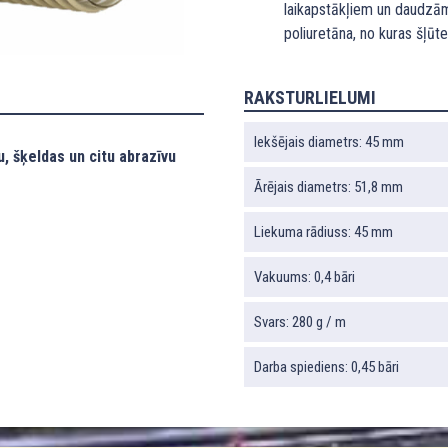
laikapstākļiem un daudzām
poliuretāna, no kuras šļūte
RAKSTURLIELUMI
Iekšējais diametrs: 45 mm
, šķeldas un citu abrazīvu
Ārējais diametrs: 51,8 mm
Liekuma rādiuss: 45 mm
Vakuums: 0,4 bāri
Svars: 280 g / m
Darba spiediens: 0,45 bāri