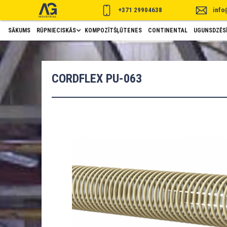
+371 29904638
info
SĀKUMS
RŪPNIECISKĀS
KOMPOZĪTŠĻŪTENES
CONTINENTAL
UGUNSDZĒSĪ
CORDFLEX PU-063