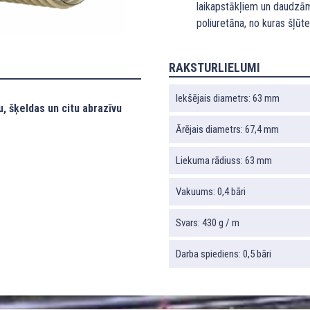
laikapstākļiem un daudzām
poliuretāna, no kuras šļūte
RAKSTURLIELUMI
Iekšējais diametrs: 63 mm
, šķeldas un citu abrazīvu
Ārējais diametrs: 67,4 mm
Liekuma rādiuss: 63 mm
Vakuums: 0,4 bāri
Svars: 430 g / m
Darba spiediens: 0,5 bāri