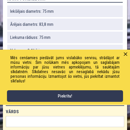
Iekšējais diametrs: 75 mm
Ārējais diametrs: 83,8 mm
Liekuma rādiuss: 75 mm
Vakuums: 0,4 bāri
Mēs cenšamies piedāvāt jums vislabāko servisu, strādājot ar
mūsu vietni. Šim nolūkam mēs apkopojam un saglabājam
Svars: 550 g / m
informāciju par jūsu vietnes apmeklējumu, tā sauktajām
sīkdatnēm. Sīkdatnes nesavāc un nesaglabā nekādu jūsu
Darba spiediens: 0,55 bāri
personas informāciju. Izmantojot šo vietni, jūs piekrītat izmantot
sīkfailus!
Piekrītu!
PASŪTĪT PRODUKTU!
VĀRDS