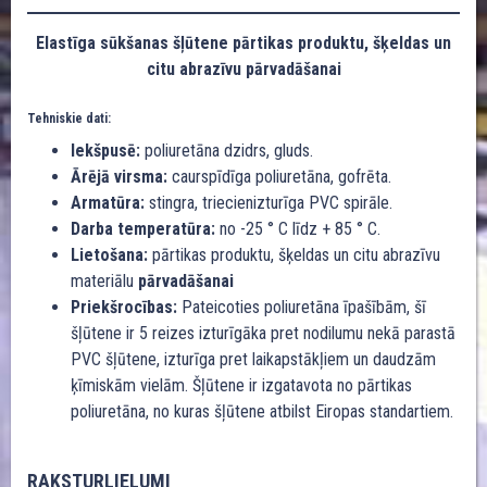
Elastīga sūkšanas šļūtene pārtikas produktu, šķeldas un
citu abrazīvu pārvadāšanai
Tehniskie dati:
Iekšpusē:
poliuretāna dzidrs, gluds.
Ārējā virsma:
caurspīdīga poliuretāna, gofrēta.
Armatūra:
stingra, triecienizturīga PVC spirāle.
Darba temperatūra:
no -25 ° C līdz + 85 ° C.
Lietošana:
pārtikas produktu, šķeldas un citu abrazīvu
materiālu
pārvadāšanai
Priekšrocības:
Pateicoties poliuretāna īpašībām, šī
šļūtene ir 5 reizes izturīgāka pret nodilumu nekā parastā
PVC šļūtene, izturīga pret laikapstākļiem un daudzām
ķīmiskām vielām. Šļūtene ir izgatavota no pārtikas
poliuretāna, no kuras šļūtene atbilst Eiropas standartiem.
RAKSTURLIELUMI