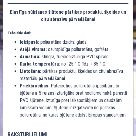
Elastīga sūkšanas šļūtene pārtikas produktu, šķeldas un
citu abrazīvu pārvadāšanai
Tehniskie dati:
Iekšpusē:
poliuretāna dzidrs, gluds.
Ārējā virsma:
caurspīdīga poliuretāna, gofrēta.
Armatūra:
stingra, triecienizturīga PVC spirāle.
Darba temperatūra:
no -25 ° C līdz + 85 ° C.
Lietošana:
pārtikas produktu, šķeldas un citu abrazīvu
materiālu
pārvadāšanai
Priekšrocības:
Pateicoties poliuretāna īpašībām, šī
šļūtene ir 5 reizes izturīgāka pret nodilumu nekā parastā
PVC šļūtene, izturīga pret laikapstākļiem un daudzām
ķīmiskām vielām. Šļūtene ir izgatavota no pārtikas
poliuretāna, no kuras šļūtene atbilst Eiropas standartiem.
RAKSTURLIELUMI