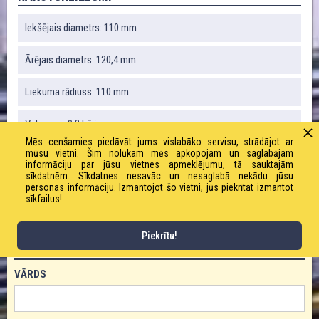
Iekšējais diametrs: 110 mm
Ārējais diametrs: 120,4 mm
Liekuma rādiuss: 110 mm
Vakuums: 0,3 bāri
Mēs cenšamies piedāvāt jums vislabāko servisu, strādājot ar
mūsu vietni. Šim nolūkam mēs apkopojam un saglabājam
Svars: 890 g / m
informāciju par jūsu vietnes apmeklējumu, tā sauktajām
sīkdatnēm. Sīkdatnes nesavāc un nesaglabā nekādu jūsu
Darba spiediens: 0,6 bāri
personas informāciju. Izmantojot šo vietni, jūs piekrītat izmantot
sīkfailus!
Piekrītu!
PASŪTĪT PRODUKTU!
VĀRDS