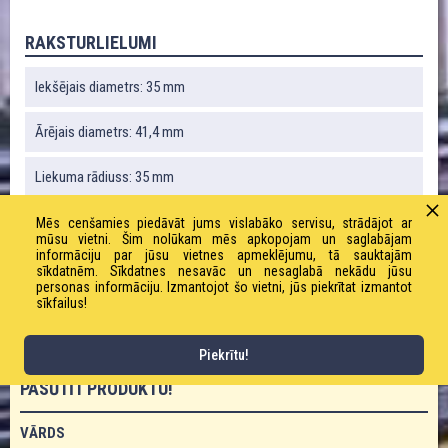
RAKSTURLIELUMI
Iekšējais diametrs: 35 mm
Ārējais diametrs: 41,4 mm
Liekuma rādiuss: 35 mm
Vakuums: 0,4 bāri
Mēs cenšamies piedāvāt jums vislabāko servisu, strādājot ar
mūsu vietni. Šim nolūkam mēs apkopojam un saglabājam
informāciju par jūsu vietnes apmeklējumu, tā sauktajām
Svars: 215 g / m
sīkdatnēm. Sīkdatnes nesavāc un nesaglabā nekādu jūsu
personas informāciju. Izmantojot šo vietni, jūs piekrītat izmantot
sīkfailus!
Darba spiediens: 0,35 bāri
Piekrītu!
PASŪTĪT PRODUKTU!
VĀRDS