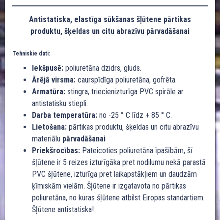
Antistatiska, elastīga sūkšanas šļūtene pārtikas
produktu, šķeldas un citu abrazīvu pārvadāšanai
Tehniskie dati:
Iekšpusē:
poliuretāna dzidrs, gluds.
Ārējā virsma:
caurspīdīga poliuretāna, gofrēta.
Armatūra:
stingra, triecienizturīga PVC spirāle ar
antistatisku stiepli.
Darba temperatūra:
no -25 ° C līdz + 85 ° C.
Lietošana:
pārtikas produktu, šķeldas un citu abrazīvu
materiālu
pārvadāšanai
Priekšrocības:
Pateicoties poliuretāna īpašībām, šī
šļūtene ir 5 reizes izturīgāka pret nodilumu nekā parastā
PVC šļūtene, izturīga pret laikapstākļiem un daudzām
ķīmiskām vielām. Šļūtene ir izgatavota no pārtikas
poliuretāna, no kuras šļūtene atbilst Eiropas standartiem.
Šļūtene antistatiska!