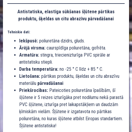
Antistatiska, elastīga sūkšanas šļūtene pārtikas
produktu, šķeldas un citu abrazīvu pārvadāšanai
Tehniskie dati:
Iekšpusē:
poliuretāna dzidrs, gluds.
Ārējā virsma:
caurspīdīga poliuretāna, gofrēta.
Armatūra:
stingra, triecienizturīga PVC spirāle ar
antistatisku stiepli.
Darba temperatūra:
no -25 ° C līdz + 85 ° C.
Lietošana:
pārtikas produktu, šķeldas un citu abrazīvu
materiālu
pārvadāšanai
Priekšrocības:
Pateicoties poliuretāna īpašībām, šī
šļūtene ir 5 reizes izturīgāka pret nodilumu nekā parastā
PVC šļūtene, izturīga pret laikapstākļiem un daudzām
ķīmiskām vielām. Šļūtene ir izgatavota no pārtikas
poliuretāna, no kuras šļūtene atbilst Eiropas standartiem.
Šļūtene antistatiska!