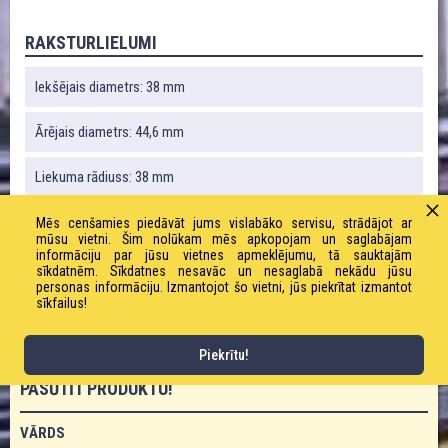
RAKSTURLIELUMI
Iekšējais diametrs: 38 mm
Ārējais diametrs: 44,6 mm
Liekuma rādiuss: 38 mm
Vakuums: 0,4 bāri
Mēs cenšamies piedāvāt jums vislabāko servisu, strādājot ar
mūsu vietni. Šim nolūkam mēs apkopojam un saglabājam
informāciju par jūsu vietnes apmeklējumu, tā sauktajām
Svars: 230 g / m
sīkdatnēm. Sīkdatnes nesavāc un nesaglabā nekādu jūsu
personas informāciju. Izmantojot šo vietni, jūs piekrītat izmantot
sīkfailus!
Darba spiediens: 0,4 bāri
Piekrītu!
PASŪTĪT PRODUKTU!
VĀRDS