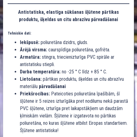
Antistatiska, elastīga sūkšanas šļūtene pārtikas
produktu, šķeldas un citu abrazīvu pārvadāšanai
Tehniskie dati:
Iekšpusē:
poliuretāna dzidrs, gluds.
Ārējā virsma:
caurspīdīga poliuretāna, gofrēta.
Armatūra:
stingra, triecienizturīga PVC spirāle ar
antistatisku stiepli.
Darba temperatūra:
no -25 ° C līdz + 85 ° C.
Lietošana:
pārtikas produktu, šķeldas un citu abrazīvu
materiālu
pārvadāšanai
Priekšrocības:
Pateicoties poliuretāna īpašībām, šī
šļūtene ir 5 reizes izturīgāka pret nodilumu nekā parastā
PVC šļūtene, izturīga pret laikapstākļiem un daudzām
ķīmiskām vielām. Šļūtene ir izgatavota no pārtikas
poliuretāna, no kuras šļūtene atbilst Eiropas standartiem.
Šļūtene antistatiska!