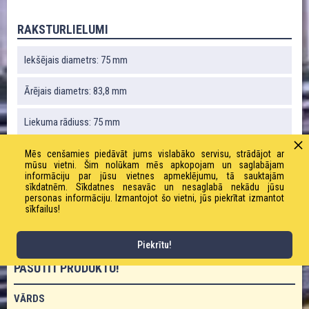
RAKSTURLIELUMI
Iekšējais diametrs: 75 mm
Ārējais diametrs: 83,8 mm
Liekuma rādiuss: 75 mm
Vakuums: 0,4 bāri
Mēs cenšamies piedāvāt jums vislabāko servisu, strādājot ar
mūsu vietni. Šim nolūkam mēs apkopojam un saglabājam
informāciju par jūsu vietnes apmeklējumu, tā sauktajām
Svars: 550 g / m
sīkdatnēm. Sīkdatnes nesavāc un nesaglabā nekādu jūsu
personas informāciju. Izmantojot šo vietni, jūs piekrītat izmantot
sīkfailus!
Darba spiediens: 0,55 bāri
Piekrītu!
PASŪTĪT PRODUKTU!
VĀRDS