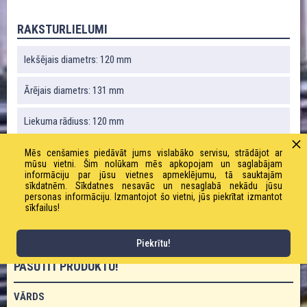
RAKSTURLIELUMI
Iekšējais diametrs: 120 mm
Ārējais diametrs: 131 mm
Liekuma rādiuss: 120 mm
Vakuums: 0,3 bāri
Mēs cenšamies piedāvāt jums vislabāko servisu, strādājot ar
mūsu vietni. Šim nolūkam mēs apkopojam un saglabājam
informāciju par jūsu vietnes apmeklējumu, tā sauktajām
Svars: 950 g / m
sīkdatnēm. Sīkdatnes nesavāc un nesaglabā nekādu jūsu
personas informāciju. Izmantojot šo vietni, jūs piekrītat izmantot
sīkfailus!
Darba spiediens: 0,6 bāri
Piekrītu!
PASŪTĪT PRODUKTU!
VĀRDS