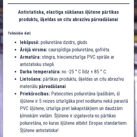
Antistatiska, elastīga sūkšanas šļūtene pārtikas
produktu, šķeldas un citu abrazīvu pārvadāšanai
Tehniskie dati:
Iekšpusē:
poliuretāna dzidrs, gluds.
Ārējā virsma:
caurspīdīga poliuretāna, gofrēta.
Armatūra:
stingra, triecienizturīga PVC spirāle ar
antistatisku stiepli.
Darba temperatūra:
no -25 ° C līdz + 85 ° C.
Lietošana:
pārtikas produktu, šķeldas un citu abrazīvu
materiālu
pārvadāšanai
Priekšrocības:
Pateicoties poliuretāna īpašībām, šī
šļūtene ir 5 reizes izturīgāka pret nodilumu nekā parastā
PVC šļūtene, izturīga pret laikapstākļiem un daudzām
ķīmiskām vielām. Šļūtene ir izgatavota no pārtikas
poliuretāna, no kuras šļūtene atbilst Eiropas standartiem.
Šļūtene antistatiska!