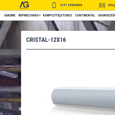
+371 29904638
info
SĀKUMS
RŪPNIECISKĀS
KOMPOZĪTŠĻŪTENES
CONTINENTAL
UGUNSDZĒSĪ
CRISTAL-12X16