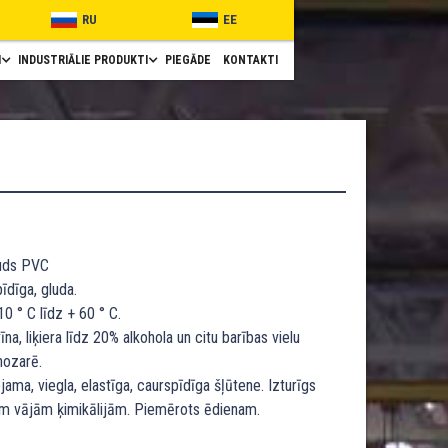
RU
EE
I
INDUSTRIĀLIE PRODUKTI
PIEGĀDE
KONTAKTI
luds PVC
dīga, gluda.
0 ° C līdz + 60 ° C.
īna, liķiera līdz 20% alkohola un citu barības vielu
nozarē.
ojama, viegla, elastīga, caurspīdīga šļūtene. Izturīgs
m vājām ķimikālijām. Piemērots ēdienam.