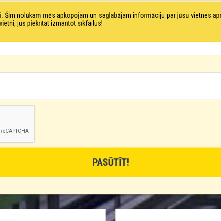
tni. Šim nolūkam mēs apkopojam un saglabājam informāciju par jūsu vietnes a
ni, jūs piekrītat izmantot sīkfailus!