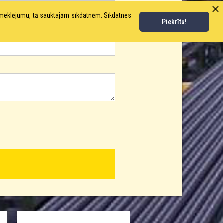
pmeklējumu, tā sauktajām sīkdatnēm. Sīkdatnes
Piekrītu!