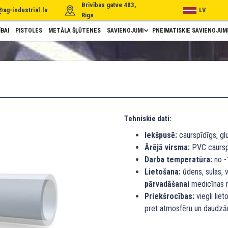
Brīvības gatve 403,
@ag-industrial.lv
LV
Rīga
BAI
PISTOLES
METĀLA ŠĻŪTENES
SAVIENOJUMI
PNEIMATISKIE SAVIENOJUM
Tehniskie dati:
Iekšpusē:
caurspīdīgs, g
Ārējā virsma:
PVC caurspī
Darba temperatūra:
no -1
Lietošana:
ūdens, sulas, v
pārvadāšanai
medicīnas 
Priekšrocības:
viegli liet
pret atmosfēru un daudzā