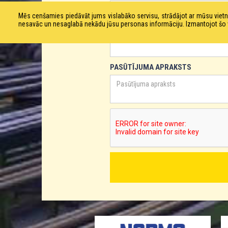
Mēs cenšamies piedāvāt jums vislabāko servisu, strādājot ar mūsu vie
nesavāc un nesaglabā nekādu jūsu personas informāciju. Izmantojot šo viet
TĀLRUNIS
PASŪTĪJUMA APRAKSTS