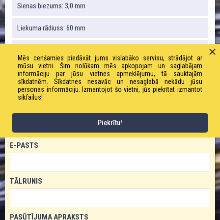
Sienas biezums: 3,0 mm
Liekuma rādiuss: 60 mm
Svars: 290 g / m
Mēs cenšamies piedāvāt jums vislabāko servisu, strādājot ar
mūsu vietni. Šim nolūkam mēs apkopojam un saglabājam
informāciju par jūsu vietnes apmeklējumu, tā sauktajām
sīkdatnēm. Sīkdatnes nesavāc un nesaglabā nekādu jūsu
PASŪTĪT PRODUKTU!
personas informāciju. Izmantojot šo vietni, jūs piekrītat izmantot
sīkfailus!
VĀRDS
Piekrītu!
E-PASTS
TĀLRUNIS
PASŪTĪJUMA APRAKSTS