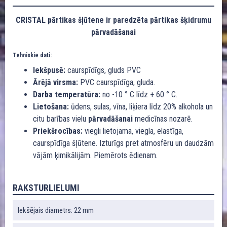
CRISTAL pārtikas šļūtene ir paredzēta pārtikas šķidrumu
pārvadāšanai
Tehniskie dati:
Iekšpusē:
caurspīdīgs, gluds PVC
Ārējā virsma:
PVC caurspīdīga, gluda.
Darba temperatūra:
no -10 ° C līdz + 60 ° C.
Lietošana:
ūdens, sulas, vīna, liķiera līdz 20% alkohola un
citu barības vielu
pārvadāšanai
medicīnas nozarē.
Priekšrocības:
viegli lietojama, viegla, elastīga,
caurspīdīga šļūtene. Izturīgs pret atmosfēru un daudzām
vājām ķimikālijām. Piemērots ēdienam.
RAKSTURLIELUMI
Iekšējais diametrs: 22 mm