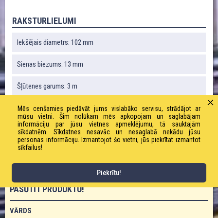
RAKSTURLIELUMI
Iekšējais diametrs: 102 mm
Sienas biezums: 13 mm
Šļūtenes garums: 3 m
Savienojumi: 4 1/2 '' Victaulic savienojumi
Mēs cenšamies piedāvāt jums vislabāko servisu, strādājot ar
mūsu vietni. Šim nolūkam mēs apkopojam un saglabājam
informāciju par jūsu vietnes apmeklējumu, tā sauktajām
Svars: 7650 g / m
sīkdatnēm. Sīkdatnes nesavāc un nesaglabā nekādu jūsu
personas informāciju. Izmantojot šo vietni, jūs piekrītat izmantot
sīkfailus!
Darba spiediens: 85 bāri
Piekrītu!
PASŪTĪT PRODUKTU!
VĀRDS