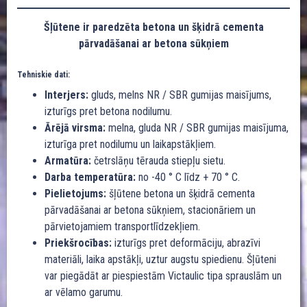
Šļūtene ir paredzēta betona un šķidrā cementa
pārvadāšanai ar betona sūkņiem
Tehniskie dati:
Interjers:
gluds, melns NR / SBR gumijas maisījums,
izturīgs pret betona nodilumu.
Ārējā virsma:
melna, gluda NR / SBR gumijas maisījuma,
izturīga pret nodilumu un laikapstākļiem.
Armatūra:
četrslāņu tērauda stiepļu sietu.
Darba temperatūra:
no -40 ° C līdz + 70 ° C.
Pielietojums:
šļūtene betona un šķidrā cementa
pārvadāšanai ar betona sūkņiem, stacionāriem un
pārvietojamiem transportlīdzekļiem.
Priekšrocības:
izturīgs pret deformāciju, abrazīvi
materiāli, laika apstākļi, uztur augstu spiedienu. Šļūteni
var piegādāt ar piespiestām Victaulic tipa sprauslām un
ar vēlamo garumu.