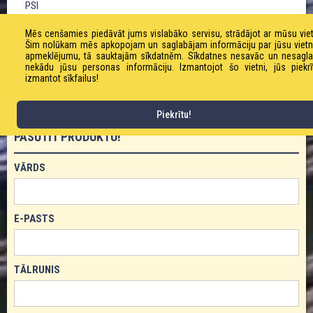
PSI
CODE
Mēs cenšamies piedāvāt jums vislabāko servisu, strādājot ar mūsu viet
10,5
Šim nolūkam mēs apkopojam un saglabājam informāciju par jūsu viet
apmeklējumu, tā sauktajām sīkdatnēm. Sīkdatnes nesavāc un nesagl
BAR/
•
•
•
nekādu jūsu personas informāciju. Izmantojot šo vietni, jūs piekrī
152
izmantot sīkfailus!
PSI
Piekrītu!
PASŪTĪT PRODUKTU!
VĀRDS
E-PASTS
TĀLRUNIS