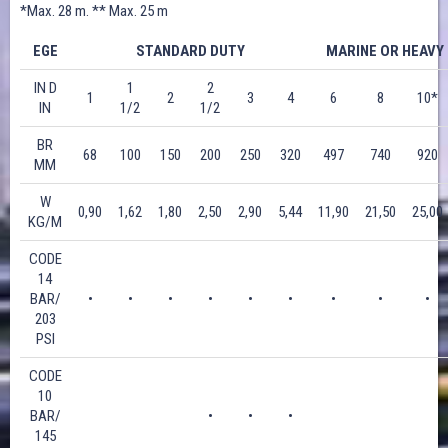
*Max. 28 m. ** Max. 25 m
EGE
STANDARD DUTY
MARINE OR HEAVY
IN D
1
2
1
2
3
4
6
8
10*
IN
1/2
1/2
BR
68
100
150
200
250
320
497
740
920
MM
W
0,90
1,62
1,80
2,50
2,90
5,44
11,90
21,50
25,00
KG/M
CODE
14
BAR/
•
•
•
•
•
•
•
•
•
203
PSI
CODE
10
BAR/
•
•
•
145