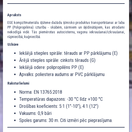
Apraksts
EGE kompzītmateriālu šļūtene dažādu ķīmisko produktus transportēšanai ar labu
PP (Polipropilēna) izturību - skābēm, sārmiem un šķīdinātājiem, kas atrodami
nekodīgā vidē. Tās piemērotas autocisternu, vagonu iekraušanai/izkraušanai,
rūpniecībā, kuģniecībā.
Uzbūve
Iekšējā stieples spirāle: tērauds ar PP pārklājumu (E)
Ārējā stieples spirāle: cinkots tērauds (G)
Iekšējā odere: polipropilēns PP (E)
Apvalks: poliestera audums ar PVC pārklājumu
Raksturlielumi
Norma: EN 13765:2018
Temperatūras diapazons: -30 °C līdz +100 °C
Drošības koeficients: 5:1 (1”-10”), 4:1 (12”)
Vakuums: 0,9 bāri
Spoles garums: 30 m. Citi izmēri pēc pieprasījuma.